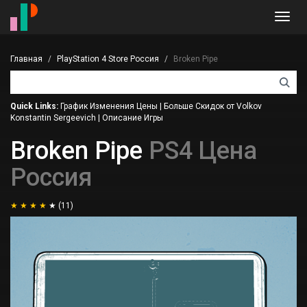
Toggl
navig
Главная
PlayStation 4 Store Россия
Broken Pipe
Quick Links:
График Изменения Цены
|
Больше Скидок от Volkov
Konstantin Sergeevich
|
Описание Игры
Broken Pipe
PS4 Цена
Россия
(11)