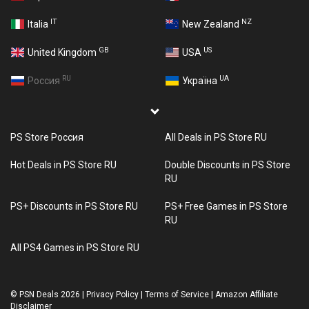
IT
NZ
Italia
New Zealand
GB
US
United Kingdom
USA
RU
UA
Россия
Україна
PS Store Россия
All Deals in PS Store RU
Hot Deals in PS Store RU
Double Discounts in PS Store
RU
PS+ Discounts in PS Store RU
PS+ Free Games in PS Store
RU
All PS4 Games in PS Store RU
©
PSN Deals 2026
|
Privacy Policy
|
Terms of Service
|
Amazon Affiliate
Disclaimer