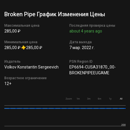
Broken Pipe График Изменения Цены
Максимальная цена
Последняя проверка цены
285,00 ₽
about 4 years ago
Минимальная цена
Дата выхода
285,00 ₽
285,00 ₽
7 мар. 2022 г.
Издатель
PSN Region ID
Volkov Konstantin Sergeevich
EP6694-CUSA31870_00-
BROKENPIPEEUGAME
Возрастное ограничение
12+
Zoom
1m
3m
6m
1y
All
200