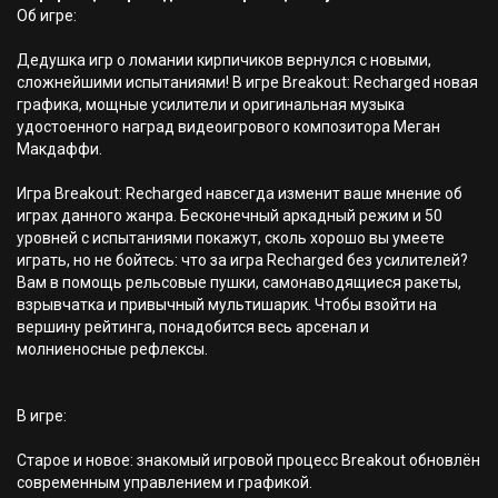
Об игре:
Дедушка игр о ломании кирпичиков вернулся с новыми,
сложнейшими испытаниями! В игре Breakout: Recharged новая
графика, мощные усилители и оригинальная музыка
удостоенного наград видеоигрового композитора Меган
Макдаффи.
Игра Breakout: Recharged навсегда изменит ваше мнение об
играх данного жанра. Бесконечный аркадный режим и 50
уровней с испытаниями покажут, сколь хорошо вы умеете
играть, но не бойтесь: что за игра Recharged без усилителей?
Вам в помощь рельсовые пушки, самонаводящиеся ракеты,
взрывчатка и привычный мультишарик. Чтобы взойти на
вершину рейтинга, понадобится весь арсенал и
молниеносные рефлексы.
В игре:
Старое и новое: знакомый игровой процесс Breakout обновлён
современным управлением и графикой.