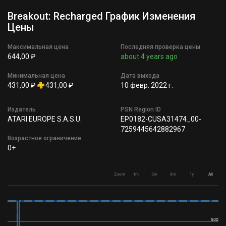
Breakout: Recharged График Изменения
Цены
Максимальная цена
Последняя проверка цены
644,00 ₽
about 4 years ago
Минимальная цена
Дата выхода
431,00 ₽
431,00 ₽
10 февр. 2022 г.
Издатель
PSN Region ID
ATARI EUROPE S.A.S.U.
EP0182-CUSA31474_00-
7259445642882967
Возрастное ограничение
0+
Zoom
1m
3m
6m
1y
All
500