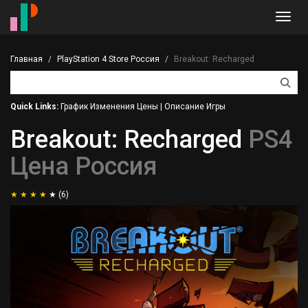
Toggl
navig
Главная
PlayStation 4 Store Россия
Breakout: Recharged
Quick Links:
График Изменения Цены
|
Описание Игры
Breakout: Recharged
PS4
Цена Россия
(6)