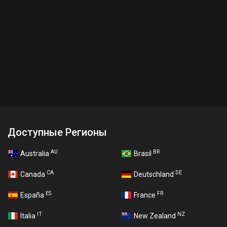
Доступные Регионы
AU
BR
Australia
Brasil
CA
DE
Canada
Deutschland
ES
FR
España
France
IT
NZ
Italia
New Zealand