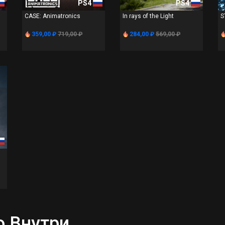
PS4
PS4
CASE: Animatronics
In rays of the Light
S
359,00 ₽
719,00 ₽
284,00 ₽
569,00 ₽
о Внутри