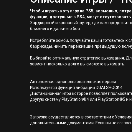
Чтобы играть в эту игру на PS5, возможно, пот
функции, доступные в PS4, могут отсутствовать.
Хардкорный и кровавый шутер, где вам предстоит
ближнего и дальнего боя.
Истребляйте зомби, получайте кэш и готовьтесь к
баррикады, чинить пережившие предыдущую волну л
Выбирайте оптимальную стратегию выживания. Для
зависит насколько долго вы сможете выживать.
Автономная однопользовательская версия
Используется функция вибрации DUALSHOCK 4
Дистанционная игра которое позволяет пользовате
другую систему PlayStation®4 или PlayStation®5 и и
Загрузка осуществляется в соответствии с Услов
дополнительными документами. Если вы не соглас