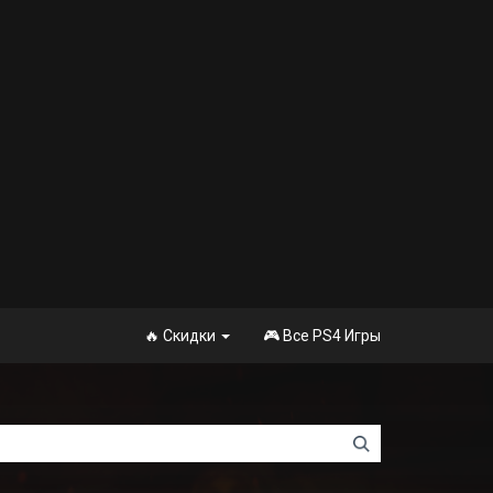
🔥 Скидки
🎮 Все PS4 Игры