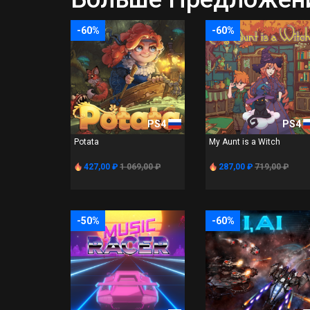
-60%
-60%
PS4
PS4
Potata
My Aunt is a Witch
427,00 ₽
1 069,00 ₽
287,00 ₽
719,00 ₽
-50%
-60%