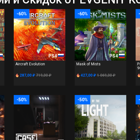
-60%
-60%
PS4
PS4
Aircraft Evolution
Mask of Mists
P
9
287,00 ₽
719,00 ₽
427,00 ₽
1 069,00 ₽
-50%
-50%