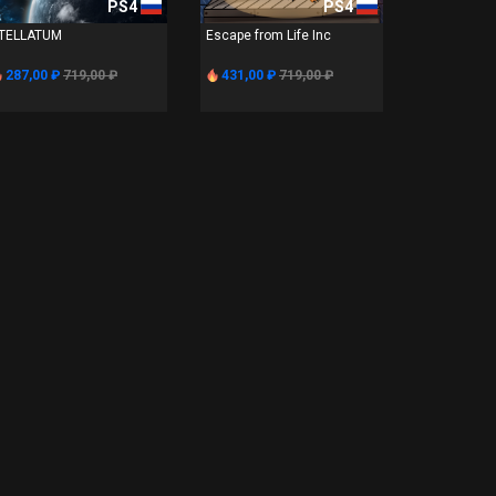
PS4
PS4
TELLATUM
Escape from Life Inc
287,00 ₽
719,00 ₽
431,00 ₽
719,00 ₽