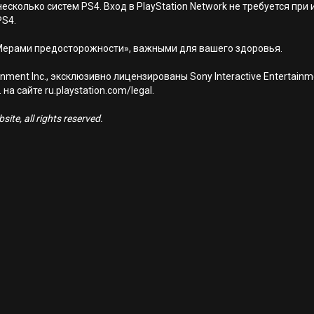
есколько систем PS4. Вход в PlayStation Network не требуется при
PS4.
Мерами предосторожности», важными для вашего здоровья.
nment Inc., эксклюзивно лицензированы Sony Interactive Entertai
а сайте ru.playstation.com/legal.
ite, all rights reserved.