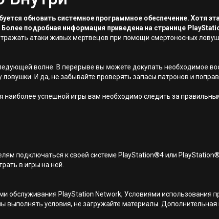
ребуется обновить системное программное обеспечение. Хотя эт
 Более подробная информация приведена на странице PlayStati
 отражать атаки живых мертвецов при помощи смертоносных ловуш
 следующей волне. В перерыве вы можете докупать необходимое в
овушки. И да, не забывайте проверять запасы патронов и поправ
 наиболее успешной игры вам необходимо следить за правильным
лям подключаться к своей системе PlayStation®4 или PlayStation
грать в игры на ней.
иями обслуживания PlayStation Network, Условиями использовани
ны выполнять условия, не загружайте материалы. Дополнительная