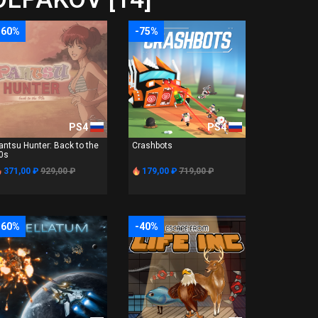
-60%
-75%
PS4
PS4
antsu Hunter: Back to the
Crashbots
0s
371,00 ₽
929,00 ₽
179,00 ₽
719,00 ₽
-60%
-40%