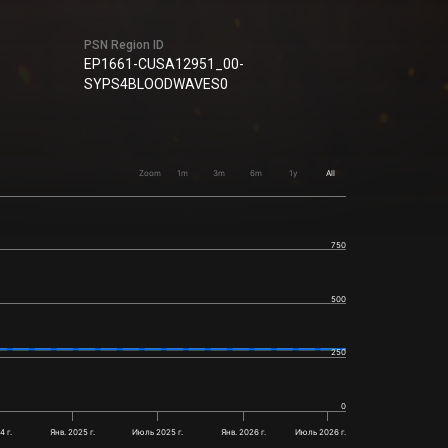
PSN Region ID
EP1661-CUSA12951_00-
SYPS4BLOODWAVES0
Zoom
1m
3m
6m
1y
All
750
500
250
0
 г.
Янв. 2025 г.
Июль 2025 г.
Янв. 2026 г.
Июль 2026 г.