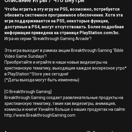
Описание Игры / Что Внутри
Чтобы играть в эту игру на PS5, возможно, потребуется
обновить системное программное обеспечение. Хотя эта
игра поддерживается на PS5, некоторые функции,
доступные в PS4, могут отсутствовать. Более подробная
информация приведена на странице PlayStation.com/bc.
Игра из серии "Breakthrough Gaming Arcade"!
Эта игра выходит в рамках акции Breakthrough Gaming "Bible
Video Game Sundays"!
Приобретайте и играйте в наши новые видеоигры на
христианскую тематику, выходящие каждое воскресное утро*
в PlayStation™Store уже сегодня!
(*Даты выхода могут быть изменены)
[О Breakthrough Gaming]
Breakthrough Gaming создает развлекательные продукты на
христианскую тематику, такие как видеоигры, анимация,
комиксы и книги! Узнайте больше о наших продуктах на сайте:
http://www.BreakthroughGaming.com