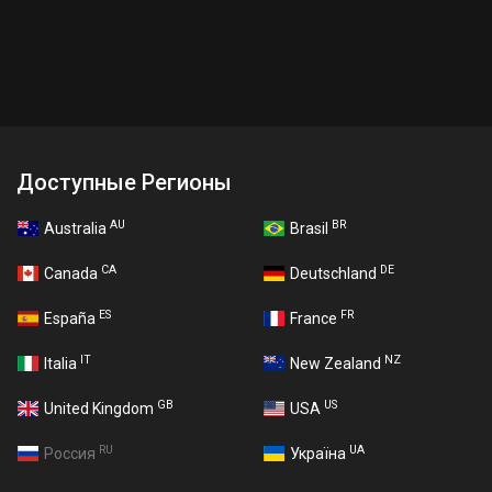
Доступные Регионы
AU
BR
Australia
Brasil
CA
DE
Canada
Deutschland
ES
FR
España
France
IT
NZ
Italia
New Zealand
GB
US
United Kingdom
USA
RU
UA
Россия
Україна