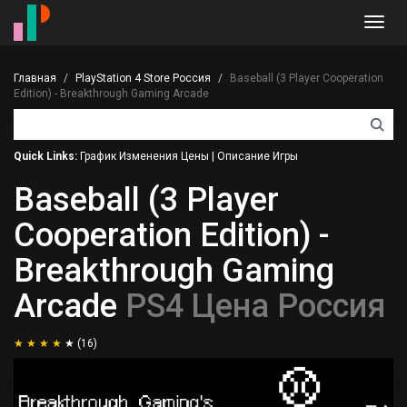
Toggl
navig
Главная
PlayStation 4 Store Россия
Baseball (3 Player Cooperation
Edition) - Breakthrough Gaming Arcade
Quick Links:
График Изменения Цены
|
Описание Игры
Baseball (3 Player
Cooperation Edition) -
Breakthrough Gaming
Arcade
PS4 Цена Россия
(16)