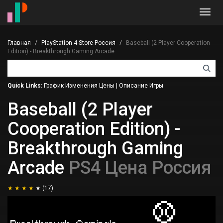
Toggl
navig
Главная
PlayStation 4 Store Россия
Baseball (2 Player Cooperation
Edition) - Breakthrough Gaming Arcade
Quick Links:
График Изменения Цены
|
Описание Игры
Baseball (2 Player
Cooperation Edition) -
Breakthrough Gaming
Arcade
PS4 Цена Россия
(17)