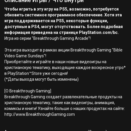
Описание Игры / Что Внутри
Чтобы играть в эту игру на PS5, возможно, потребуется
обновить системное программное обеспечение. Хотя эта
игра поддерживается на PS5, некоторые функции,
доступные в PS4, могут отсутствовать. Более подробная
информация приведена на странице PlayStation.com/bc.
Игра из серии "Breakthrough Gaming Arcade"!
Эта игра выходит в рамках акции Breakthrough Gaming "Bible
Video Game Sundays"!
Приобретайте и играйте в наши новые видеоигры на
христианскую тематику, выходящие каждое воскресное утро*
в PlayStation™Store уже сегодня!
(*Даты выхода могут быть изменены)
[О Breakthrough Gaming]
Breakthrough Gaming создает развлекательные продукты на
христианскую тематику, такие как видеоигры, анимация,
комиксы и книги! Узнайте больше о наших продуктах на сайте:
http://www.BreakthroughGaming.com