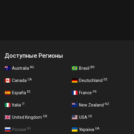
Доступные Регионы
AU
BR
Australia
Brasil
CA
DE
Canada
Deutschland
ES
FR
España
France
IT
NZ
Italia
New Zealand
GB
US
United Kingdom
USA
RU
UA
Россия
Україна