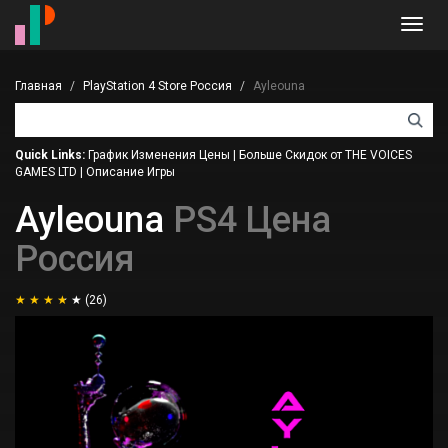
Toggl
navig
Главная
PlayStation 4 Store Россия
Ayleouna
Quick Links:
График Изменения Цены
|
Больше Скидок от THE VOICES
GAMES LTD
|
Описание Игры
Ayleouna
PS4 Цена
Россия
(26)