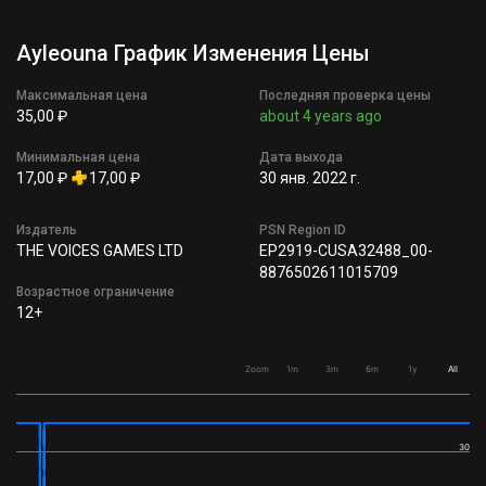
Ayleouna График Изменения Цены
Максимальная цена
Последняя проверка цены
35,00 ₽
about 4 years ago
Минимальная цена
Дата выхода
17,00 ₽
17,00 ₽
30 янв. 2022 г.
Издатель
PSN Region ID
THE VOICES GAMES LTD
EP2919-CUSA32488_00-
8876502611015709
Возрастное ограничение
12+
Zoom
1m
3m
6m
1y
All
30