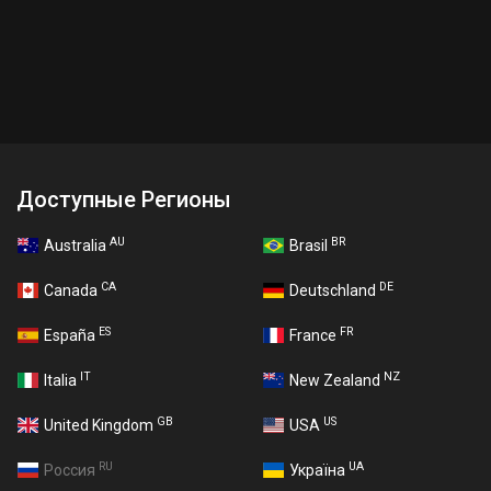
Доступные Регионы
AU
BR
Australia
Brasil
CA
DE
Canada
Deutschland
ES
FR
España
France
IT
NZ
Italia
New Zealand
GB
US
United Kingdom
USA
RU
UA
Россия
Україна