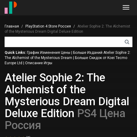
Toggl
navig
Главная
PlayStation 4 Store Россия
Atelier Sophie 2: The Alchemist
of the Mysterious Dream Digital Deluxe Edition
Quick Links:
График Изменения Цены
|
Больше Изданий Atelier Sophie 2:
The Alchemist of the Mysterious Dream
|
Больше Скидок от Koei Tecmo
Europe Ltd
|
Описание Игры
Atelier Sophie 2: The
Alchemist of the
Mysterious Dream Digital
Deluxe Edition
PS4 Цена
Россия