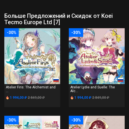
Больше Предложений и Скидок от Koei
Tecmo Europe Ltd [7]
-30%
-30%
PS4
PS4
Atelier Firis: The Alchemist and
Atelier Lydie and Suelle: The
...
Alc...
1 994,00 ₽
2 849,00 ₽
1 994,00 ₽
2 849,00 ₽
-30%
-30%