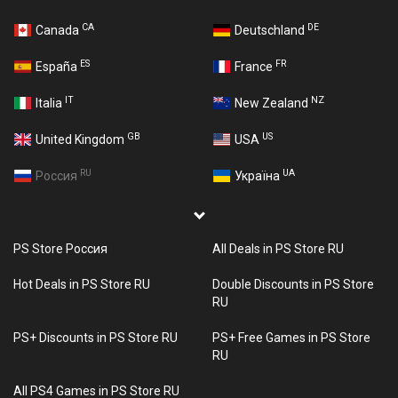
CA
DE
Canada
Deutschland
ES
FR
España
France
IT
NZ
Italia
New Zealand
GB
US
United Kingdom
USA
RU
UA
Россия
Україна
PS Store Россия
All Deals in PS Store RU
Hot Deals in PS Store RU
Double Discounts in PS Store
RU
PS+ Discounts in PS Store RU
PS+ Free Games in PS Store
RU
All PS4 Games in PS Store RU