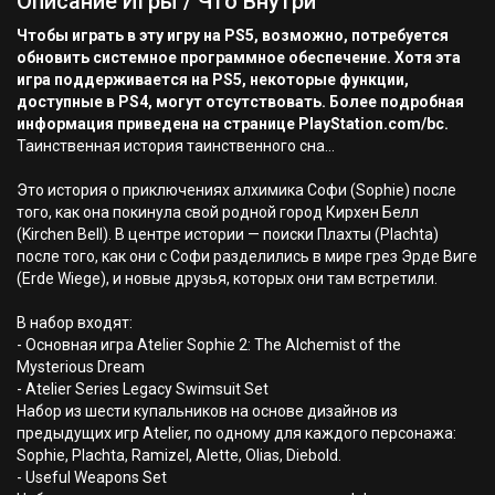
Описание Игры / Что Внутри
Чтобы играть в эту игру на PS5, возможно, потребуется
обновить системное программное обеспечение. Хотя эта
игра поддерживается на PS5, некоторые функции,
доступные в PS4, могут отсутствовать. Более подробная
информация приведена на странице PlayStation.com/bc.
Таинственная история таинственного сна...
Это история о приключениях алхимика Софи (Sophie) после
того, как она покинула свой родной город Кирхен Белл
(Kirchen Bell). В центре истории — поиски Плахты (Plachta)
после того, как они с Софи разделились в мире грез Эрде Виге
(Erde Wiege), и новые друзья, которых они там встретили.
В набор входят:
- Основная игра Atelier Sophie 2: The Alchemist of the
Mysterious Dream
- Atelier Series Legacy Swimsuit Set
Набор из шести купальников на основе дизайнов из
предыдущих игр Atelier, по одному для каждого персонажа:
Sophie, Plachta, Ramizel, Alette, Olias, Diebold.
- Useful Weapons Set