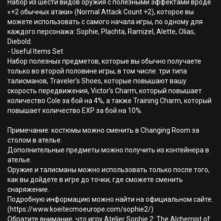
Набор из шести видов оружия с полезными эффектами вроде
«+2 обычных атаки» (Normal Attack Count +2), которое вы
можете использовать с самого начала игры, по одному для
каждого персонажа: Sophie, Plachta, Ramizel, Alette, Olias,
Diebold.
- Useful Items Set
Набор полезных предметов, которые вы обычно получаете
только во второй половине игры, в том числе: три типа
талисманов, Traveler’s Shoes, которые повышают вашу
скорость передвижения, Victor’s Charm, который повышает
количество Cole за бой на 4%, а также Training Charm, который
повышает количество EXP за бой на 10%.
Примечание: костюмы можно сменить в Changing Room за
столом в ателье.
Дополнительные предметы можно получить из контейнера в
ателье.
Оружие и талисманы можно использовать только после того,
как вы дойдете в игре до точки, где сможете сменить
снаряжение.
Подробную информацию можно найти на официальном сайте.
(https://www.koeitecmoeurope.com/sophie2/)
Обратите внимание, что игру Atelier Sophie 2: The Alchemist of