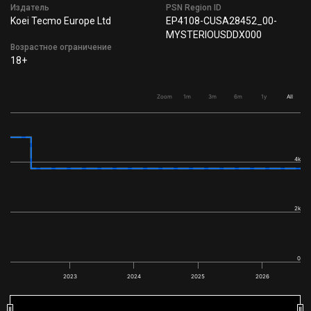
Издатель
PSN Region ID
Koei Tecmo Europe Ltd
EP4108-CUSA28452_00-
MYSTERIOUSDDX000
Возрастное ограничение
18+
Zoom
1m
3m
6m
1y
All
4k
2k
0
2023
2024
2025
2026