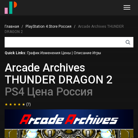
Toggl
navig
Главная
PlayStation 4 Store Россия
Arcade Archives THUNDER
DRAGON 2
Quick Links:
График Изменения Цены
|
Описание Игры
Arcade Archives
THUNDER DRAGON 2
PS4 Цена Россия
(7)