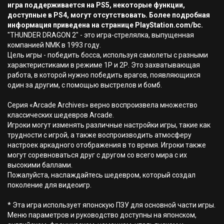
игра поддерживается на PS5, некоторые функции,
доступные в PS4, могут отсутствовать. Более подробная
информация приведена на странице PlayStation.com/bc.
"THUNDER DRAGON 2" - это игра-стрелялка, выпущенная
компанией NMK в 1993 году.
Цель игры - победить босса, используя самолеты с разными
характеристиками в режиме 1Р и 2Р. Это захватывающая
работа, в которой нужно победить врагов, появляющихся
один за другим, с помощью выстрелов и бомб.
Серия «Arcade Archives» верно воспроизвела множество
классических шедевров Arcade.
Игроки могут изменять различные настройки игры, такие как
трудности с игрой, а также воспроизводить атмосферу
настроек аркадного отображения в то время. Игроки также
могут соревноваться друг с другом со всего мира с их
высокими баллами.
Пожалуйста, наслаждайтесь шедевром, который создал
поколение для видеоигр.
* Эта игра использует японскую ПЗУ для основной части игры.
Меню параметров и руководство доступны на японском,