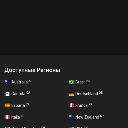
Доступные Регионы
AU
BR
Australia
Brasil
CA
DE
Canada
Deutschland
ES
FR
España
France
IT
NZ
Italia
New Zealand
GB
US