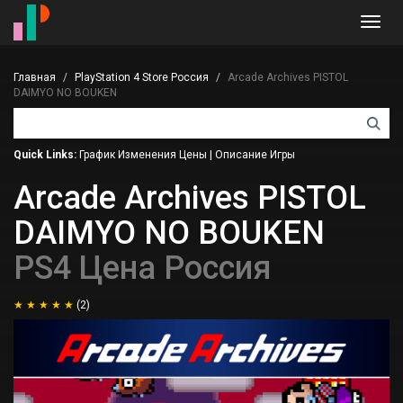
Toggl
navig
Главная
PlayStation 4 Store Россия
Arcade Archives PISTOL
DAIMYO NO BOUKEN
Quick Links:
График Изменения Цены
|
Описание Игры
Arcade Archives PISTOL
DAIMYO NO BOUKEN
PS4 Цена Россия
(2)