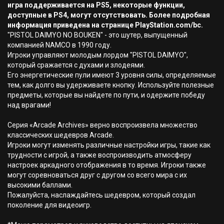
игра поддерживается на PS5, некоторые функции,
доступные в PS4, могут отсутствовать. Более подробная
информация приведена на странице PlayStation.com/bc.
"PISTOL DAIMYO NO BOUKEN" - это шутер, выпущенный
компанией NAMCO в 1990 году.
Игроки управляют молодым лордом "PISTOL DAIMYO",
который сражается с духами и злодеями.
Его энергетические пули имеют 3 уровня силы, определяемые
тем, как долго вы удерживаете кнопку. Используйте полезные
предметы, которые вы найдете по пути, и одержите победу
над врагами!
Серия «Arcade Archives» верно воспроизвела множество
классических шедевров Arcade.
Игроки могут изменять различные настройки игры, такие как
трудности с игрой, а также воспроизводить атмосферу
настроек аркадного отображения в то время. Игроки также
могут соревноваться друг с другом со всего мира с их
высокими баллами.
Пожалуйста, наслаждайтесь шедевром, который создал
поколение для видеоигр.