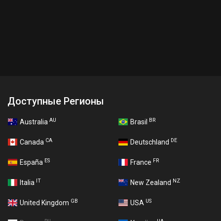
Доступные Регионы
AU
BR
Australia
Brasil
CA
DE
Canada
Deutschland
ES
FR
España
France
IT
NZ
Italia
New Zealand
GB
US
United Kingdom
USA