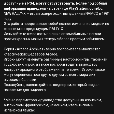
доступные в PS4, могут отсутствовать. Более подробная
информация приведена на странице PlayStation.com/bc.
NEW RALLY-X — игра в жанре экшн, выпущенная NAMCO в 1981
году.
Эта работа представляет собой полное изменение модели по
сравнению с предыдущим RALLY-X.
Испытайте те же захватывающие автомобильные погони
против красных машин, теперь с более простым геймплеем.
Серия «Arcade Archives» верно воспроизвела множество
классических шедевров Arcade.
Игроки могут изменять различные настройки игры, такие как
трудности с игрой, а также воспроизводить атмосферу
настроек аркадного отображения в то время. Игроки также
могут соревноваться друг с другом со всего мира с их
высокими баллами.
Пожалуйста, наслаждайтесь шедевром, который создал
поколение для видеоигр.
*Меню параметров и руководство доступны на японском,
английском, французском, немецком, итальянском и
испанском языках.