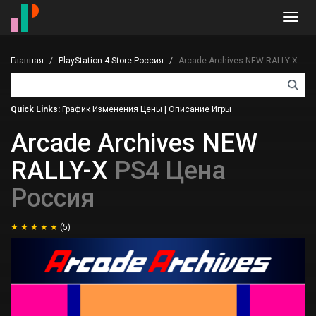
Toggl
navig
Главная
PlayStation 4 Store Россия
Arcade Archives NEW RALLY-X
Quick Links:
График Изменения Цены
|
Описание Игры
Arcade Archives NEW
RALLY-X
PS4 Цена
Россия
(5)