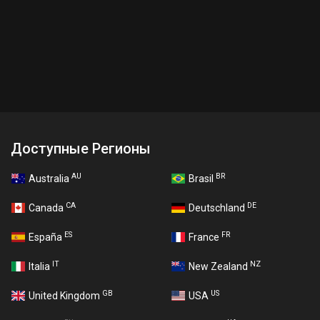
Доступные Регионы
AU
BR
Australia
Brasil
CA
DE
Canada
Deutschland
ES
FR
España
France
IT
NZ
Italia
New Zealand
GB
US
United Kingdom
USA