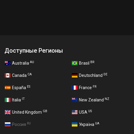
Доступные Регионы
AU
BR
Australia
Brasil
CA
DE
Canada
Deutschland
ES
FR
España
France
IT
NZ
Italia
New Zealand
GB
US
United Kingdom
USA
RU
UA
Россия
Україна