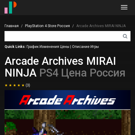
Toggl
navig
Главная
PlayStation 4 Store Россия
Arcade Archives MIRAI NINJA
Quick Links:
График Изменения Цены
|
Описание Игры
Arcade Archives MIRAI
NINJA
PS4 Цена Россия
(3)