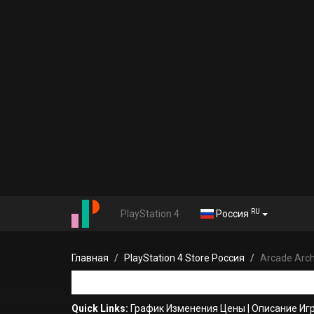
RU
PlayStation 4
Россия
Главная
PlayStation 4 Store Россия
Arcade Arc
Quick Links:
График Изменения Цены
|
Описание Иг