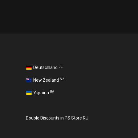
DE
Deutschland
NZ
New Zealand
UA
Україна
Double Discounts in PS Store RU