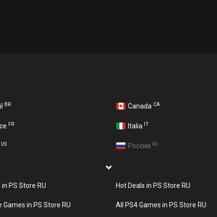
BR
CA
il
Canada
FR
IT
nce
Italia
US
RU
A
Россия
s in PS Store RU
Hot Deals in PS Store RU
e Games in PS Store RU
All PS4 Games in PS Store RU