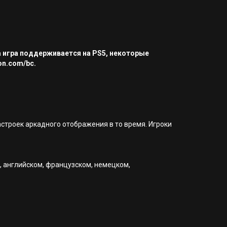
а игра поддерживается на PS5, некоторые
on.com/bc.
астроек аркадного отображения в то время. Игроки
, английском, французском, немецком,