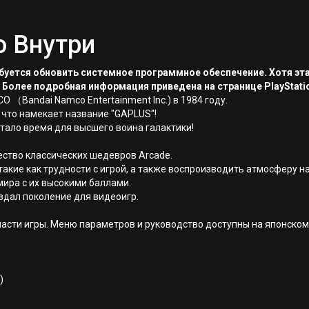
о Внутри
ребуется обновить системное программное обеспечение. Хотя эт
 Более подробная информация приведена на странице PlayStati
 （Bandai Namco Entertainment Inc.) в 1984 году.
 что намекает название "GAPLUS"!
тало время для высшего воина галактики!
ество классических шедевров Arcade.
такие как трудности с игрой, а также воспроизводить атмосферу н
мира с их высокими баллами.
здал поколение для видеоигр.
части игры. Меню параметров и руководство доступны на японском
)