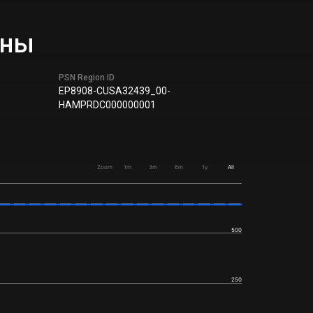
ены
PSN Region ID
EP8908-CUSA32439_00-
HAMPRDC000000001
Zoom
1m
3m
6m
1y
All
500
250