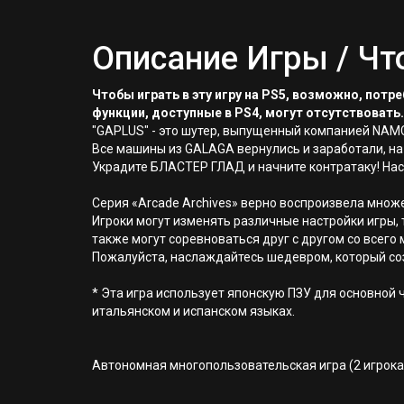
Описание Игры / Чт
Чтобы играть в эту игру на PS5, возможно, пот
функции, доступные в PS4, могут отсутствовать.
"GAPLUS" - это шутер, выпущенный компанией NAMCO
Все машины из GALAGA вернулись и заработали, на
Украдите БЛАСТЕР ГЛАД и начните контратаку! Нас
Серия «Arcade Archives» верно воспроизвела множ
Игроки могут изменять различные настройки игры, 
также могут соревноваться друг с другом со всего 
Пожалуйста, наслаждайтесь шедевром, который со
* Эта игра использует японскую ПЗУ для основной 
итальянском и испанском языках.
Автономная многопользовательская игра (2 игрока