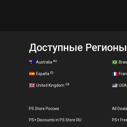
Доступные Регионы
AU
Australia
Bras
ES
España
Fra
GB
United Kingdom
US
PS Store Россия
All Deal
PS+ Discounts in PS Store RU
PS+ Fre