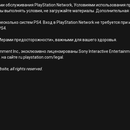
иями обслуживания PlayStation Network, Условиями использовани
ны выполнять условия, не загружайте материалы. Дополнительная
есколько систем PS4. Вход в PlayStation Network не требуется при
PS4.
Мерами предосторожности», важными для вашего здоровья.
nment Inc., эксклюзивно лицензированы Sony Interactive Entertai
а сайте ru.playstation.com/legal.
ite, all rights reserved.