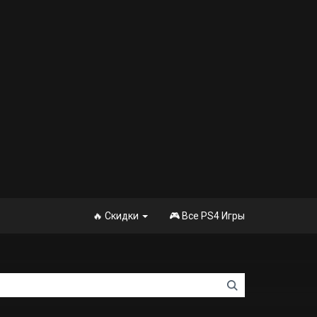
🔥 Скидки
🎮 Все PS4 Игры