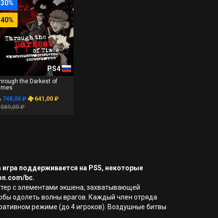
-30%
-40%
PS4
hrough the Darkest of
imes
748,00 ₽
641,00 ₽
 069,00 ₽
а игра поддерживается на PS5, некоторые
on.com/bc.
шутер с элементами экшена, захватывающей
тобы одолеть волны врагов. Каждый член отряда
ративном режиме (до 4 игроков). Воздушные битвы