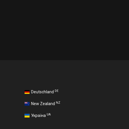
DE
Deutschland
NZ
New Zealand
UA
Україна