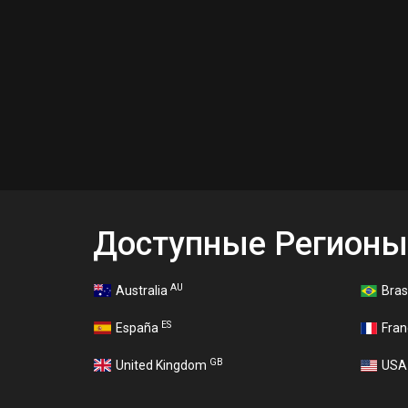
Доступные Регионы
AU
Australia
Bras
ES
España
Fra
GB
United Kingdom
US