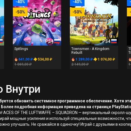
-40%
-40%
-50%
-50%
PS4
PS4
Spitlings
Townsmen - A Kingdom
T
Rebuilt
T
641,00 ₽
534,00 ₽
1 289,00 ₽
1 074,00 ₽
1 069,00 ₽
2 149,00 ₽
1
о Внутри
ребуется обновить системное программное обеспечение. Хотя эт
 Более подробная информация приведена на странице PlayStati
гая! ACES OF THE LUFTWAFFE – SQUADRON — вертикальный скролл-
собирай мощные усиления и используй специальные возможности, ч
жно улучшать. Не сражайся в одиночку! Играй с друзьями в коопе