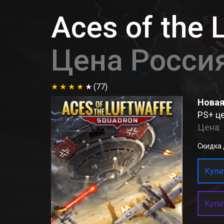
Aces of the 
Цена Росси
(77)
Новая
PS+ це
Цена:
Скидка д
Купит
Купи