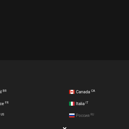
BR
CA
il
Canada
FR
IT
nce
Italia
US
RU
A
Россия