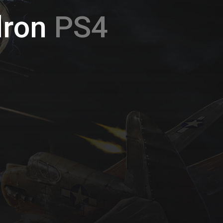
dron
PS4