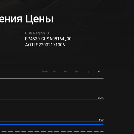
нения Цены
PSN Region ID
EP4539-CUSA08164_00-
AOTLS22002171006
Zoom
1m
3m
6m
1y
All
1000
500