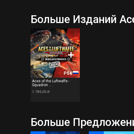
Больше Изданий Aces
PS4
Aces of the Luftwaffe -
Squadron ...
1 789,00 ₽
Больше Предложени