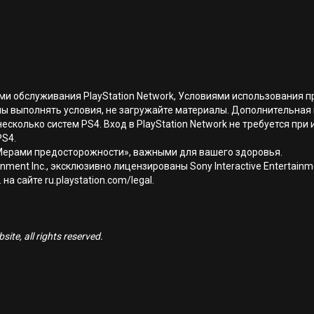
иями обслуживания PlayStation Network, Условиями использовани
ны выполнять условия, не загружайте материалы. Дополнительная
есколько систем PS4. Вход в PlayStation Network не требуется при
PS4.
Мерами предосторожности», важными для вашего здоровья.
nment Inc., эксклюзивно лицензированы Sony Interactive Entertai
а сайте ru.playstation.com/legal.
ite, all rights reserved.