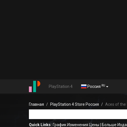
RU
PlayStation 4
Россия
Главная
PlayStation 4 Store Россия
Aces of the
Quick Links:
График Изменения Цены
|
Больше Издан