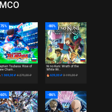
AMCO
-75%
-80%
PS4
PS4
aptain Tsubasa: Rise of
Ni no Kuni: Wrath of the
ew Cham...
White Wi...
1 069,00 ₽
4 279,00 ₽
639,00 ₽
3 199,00 ₽
-60%
-86%