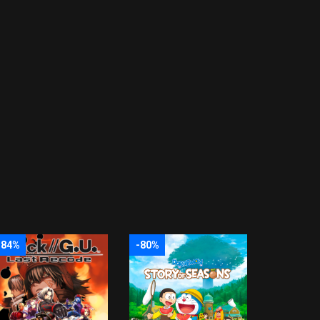
-84%
-80%