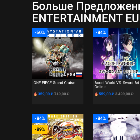
Больше Предложени
ENTERTAINMENT EUR
-50%
-84%
PS4
PS4
ONE PIECE Grand Cruise
Accel World VS. Sword Art
Online
359,00 ₽
719,00 ₽
559,00 ₽
3 499,00 ₽
-84%
-84%
-89%