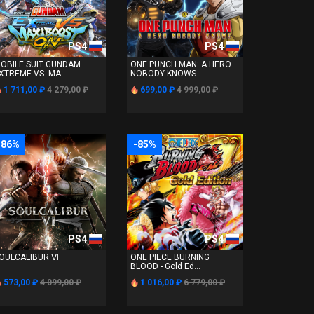
PS4
PS4
OBILE SUIT GUNDAM
ONE PUNCH MAN: A HERO
XTREME VS. MA...
NOBODY KNOWS
1 711,00 ₽
4 279,00 ₽
699,00 ₽
4 999,00 ₽
-86%
-85%
PS4
PS4
OULCALIBUR Ⅵ
ONE PIECE BURNING
BLOOD - Gold Ed...
573,00 ₽
4 099,00 ₽
1 016,00 ₽
6 779,00 ₽