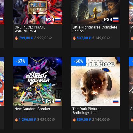
PS4
PS4
ONE PIECE: PIRATE
Little Nightmares Complete
M
WARRIORS 4
Edition
E
799,00 ₽
3 999,00 ₽
537,00 ₽
2 149,00 ₽
-67%
-60%
PS4
PS4
New Gundam Breaker
The Dark Pictures
S
Anthology: Litt...
1 296,00 ₽
3 929,00 ₽
859,00 ₽
2 149,00 ₽