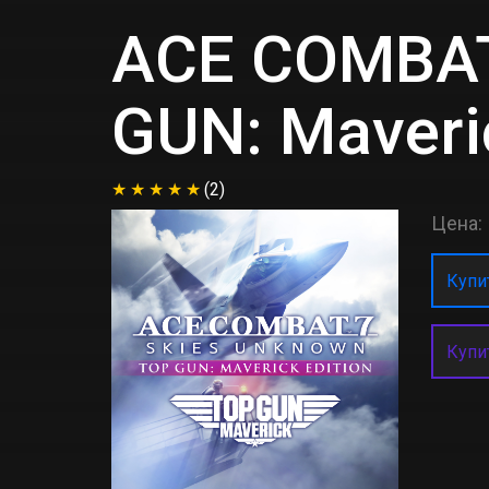
ACE COMBAT
GUN: Maveric
(2)
Цена:
Купит
Купи