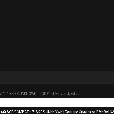
™ 7: SKIES UNKNOWN - TOP GUN: Maverick Edition
ний ACE COMBAT™ 7: SKIES UNKNOWN
|
Больше Скидок от BANDAI 