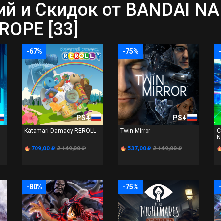
й и Скидок от BANDAI N
OPE [33]
-67%
-75%
PS4
PS4
Katamari Damacy REROLL
Twin Mirror
C
N
709,00 ₽
2 149,00 ₽
537,00 ₽
2 149,00 ₽
-80%
-75%