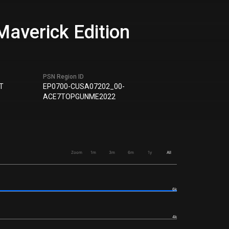
verick Edition
PSN Region ID
T
EP0700-CUSA07202_00-
ACE7TOPGUNME2022
Zoom
1m
3m
6m
1y
All
6k
4k