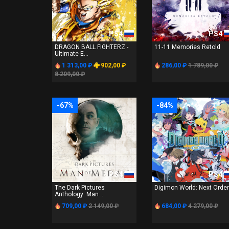
PS4
PS4
DRAGON BALL FIGHTERZ -
11-11 Memories Retold
Ultimate E...
1 313,00 ₽
902,00 ₽
286,00 ₽
1 789,00 ₽
8 209,00 ₽
-67%
-84%
PS4
PS4
The Dark Pictures
Digimon World: Next Order
Anthology: Man ...
709,00 ₽
2 149,00 ₽
684,00 ₽
4 279,00 ₽