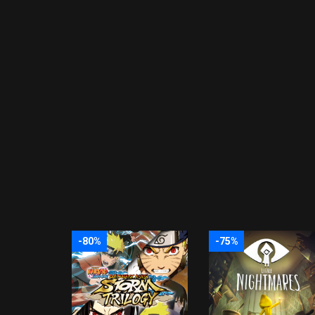
-80%
-75%