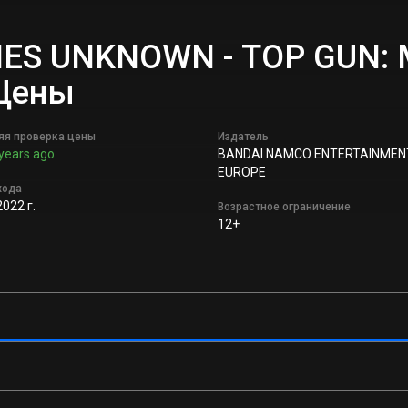
ES UNKNOWN - TOP GUN: Ma
 Цены
яя проверка цены
Издатель
years ago
BANDAI NAMCO ENTERTAINMEN
EUROPE
хода
022 г.
Возрастное ограничение
12+