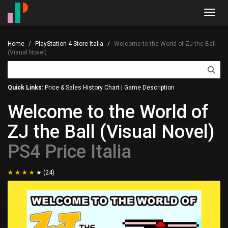
Toggl
navig
Home
PlayStation 4 Store Italia
Welcome to the World of ZJ the Ball
(Visual Novel)
Quick Links:
Price & Sales History Chart
|
Game Description
Welcome to the World of
ZJ the Ball (Visual Novel)
PS4 Price Italia
(24)