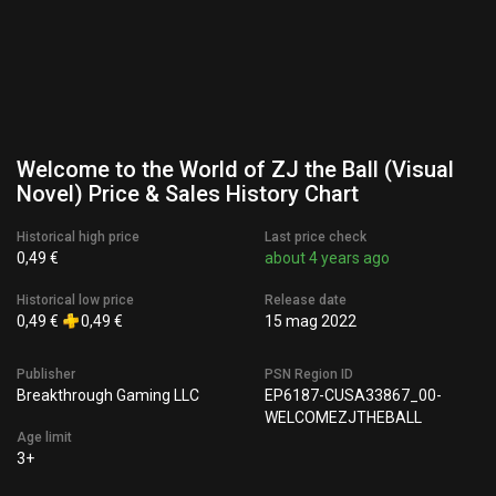
Welcome to the World of ZJ the Ball (Visual
Novel) Price & Sales History Chart
Historical high price
Last price check
0,49 €
about 4 years ago
Historical low price
Release date
0,49 €
0,49 €
15 mag 2022
Publisher
PSN Region ID
Breakthrough Gaming LLC
EP6187-CUSA33867_00-
WELCOMEZJTHEBALL
Age limit
3+