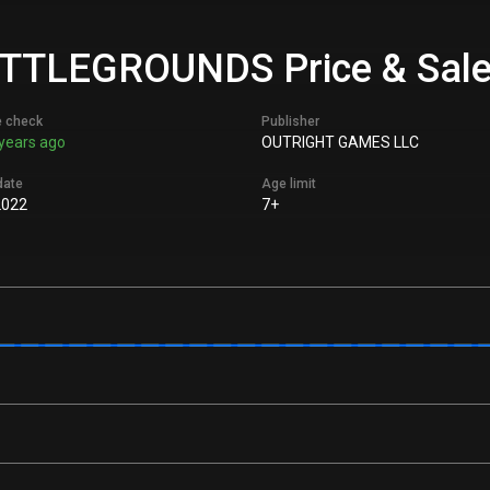
LEGROUNDS Price & Sales
e check
Publisher
years ago
OUTRIGHT GAMES LLC
date
Age limit
2022
7+