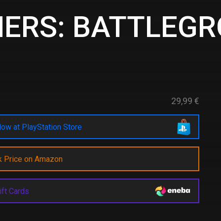
ERS: BATTLEG
29,99 €
ow at PlayStation Store
k Price on Amazon
ift Cards