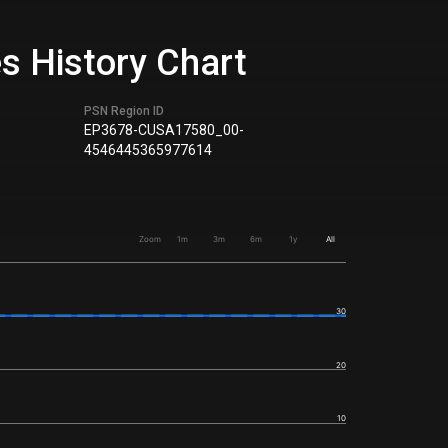
 History Chart
PSN Region ID
EP3678-CUSA17580_00-
4546445365977614
Zoom
1m
3m
6m
1y
All
30
20
10