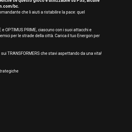
 Anche se questo gioco è utilizzabile su PS5, alcune
on.com/bc.
dante che li aiuti a ristabilire la pace: quel
DE e OPTIMUS PRIME, ciascuno con i suoi attacchi e
mici per le strade della città. Carica il tuo Energon per
 gioco sui TRANSFORMERS che stavi aspettando da una vita!
trategiche