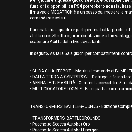
Per giocare a questo gioco su PS5, è possibile che t
funzioni disponibili su PS4 potrebbero non risultare 
Il malvagio MEGATRON è a un passo dal mettere le mani s
comandante sei tu!
Raduna la tua squadra e parti per una battaglia che inf
abilità unici. Sfrutta ogni ambientazione a tuo vantaggio
scatenare Abilità definitive devastanti.
In seguito, visita la Sala giochi per combattimenti cont
• GUIDA GLI AUTOBOT – Mettiti al comando di BUMBLEBE
• DALLA TERRA A CYBERTRON – Distruggi e fai saltare in a
• AFFINA LE TUE ABILITÀ - Comandi accessibili e 3 modalit
• MULTIGIOCATORE LOCALE - Fai squadra con un amico o af
TRANSFORMERS: BATTLEGROUNDS - Edizione Comple
• TRANSFORMERS: BATTLEGROUNDS
• Pacchetto Scocca Autobot Oro
• Pacchetto Scocca Autobot Energon