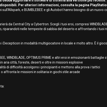
u debba aggiornare il software di sistema alla versione più recente.
disponibili. Per ulteriori informazioni, consulta la pagina PlayStati
ull’Allspark, e BUMBLEBEE e gli Autobot hanno bisogno di un nuovo coman
urierà da Central City a Cybertron. Scegli i tuoi eroi, compresi WINDBLA
, riparandoti nelle tempeste di sabbia del deserto e affrontando i tuoi ne
ro i Decepticon in modalità multigiocatore in locale e molto altro. È il
E, WINDBLADE, OPTIMUS PRIME e altri eroi in emozionanti battaglie s
ria città, foreste, deserti e oltre in missioni esplosive
à di difficoltà accolgono i principianti e mettono alla prova i tattici
fronta le missioni in solitaria in giochi stile arcade
ta: