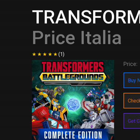
TRANSFORM
Price Italia
(1)
Price:
Buy N
Chec
Get G