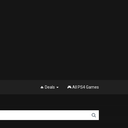
🔥 Deals
🎮 All PS4 Games