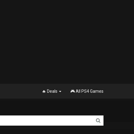
🔥 Deals
🎮 All PS4 Games