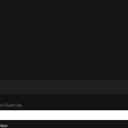
ast Quiet Day
tion