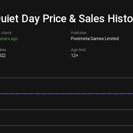
uiet Day Price & Sales Hist
e check
Publisher
years ago
Postmeta Games Limited
date
Age limit
022
12+