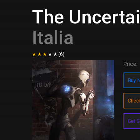
The Uncertai
Italia
(6)
Price:
Buy N
Chec
Get G