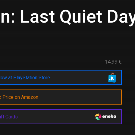
n: Last Quiet Da
14,99 €
ow at PlayStation Store
k Price on Amazon
ift Cards