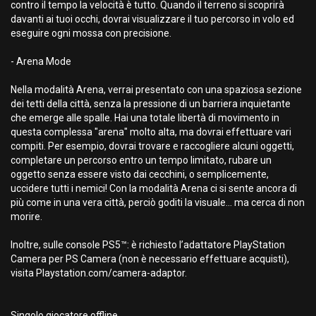
contro il tempo la velocità è tutto. Quando il terreno si scoprirà
davanti ai tuoi occhi, dovrai visualizzare il tuo percorso in volo ed
eseguire ogni mossa con precisione.
- Arena Mode
Nella modalità Arena, verrai presentato con una spaziosa sezione
dei tetti della città, senza la pressione di un barriera inquietante
che emerge alle spalle. Hai una totale libertà di movimento in
questa complessa "arena" molto alta, ma dovrai effettuare vari
compiti. Per esempio, dovrai trovare e raccogliere alcuni oggetti,
completare un percorso entro un tempo limitato, rubare un
oggetto senza essere visto dai cecchini, o semplicemente,
uccidere tutti i nemici! Con la modalità Arena ci si sente ancora di
più come in una vera città, perciò goditi la visuale... ma cerca di non
morire.
Inoltre, sulle console PS5™: è richiesto l’adattatore PlayStation
Camera per PS Camera (non è necessario effettuare acquisti),
visita Playstation.com/camera-adaptor.
Singolo giocatore offline