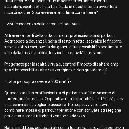
futuristica. Vesti i panni di un maestro freerunner mentre
scavalchi, oscilli, rotoli e ti fai strada in quest’intensa avventura
ricca di azione. Sopravviverai all’ultima corsa libera?
- Vivi l’esperienza della corsa del parkour -
Attraversa i tetti della città come un professionista di parkour.
Aggrappati a davanzali, salta di tetto in tetto, scavalca le finestre,
scivola sotto i cavi, oscilla dai ganci: le tue possibilità sono limitate
solo dalla tua abilità di attenzione, creatività e reazione.
Progettato per la realtà virtuale, sentirai l’impeto di saltare ampi
spazi impossibili su altezze vertiginose. Non guardare giù!
- Lotta per sopravvivere a 300 metri -
Quando sarai un professionista di parkour, sarà il momento di
aumentare l’intensità. Opponiti ai nemici, perché la città sarà piena
di cecchini che ti vogliono uccidere. Per sopravvivere dovrai
combinare mosse di parkour frenetiche con schivate strategiche
per evitare i proiettili che ti vengono addosso.
Non sei indifeso, equipaggiati con la tua arma e prova l’esperienza