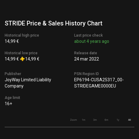
STRIDE Price & Sales History Chart
Historical high price
Last price check
14,99 €
about 4 years ago
Historical low price
Release date
14,99 €
14,99 €
24 mar 2022
Publisher
PSN Region ID
JoyWay Limited Liability
EP6194-CUSA25317_00-
Company
STRIDEGAME0000EU
Age limit
16+
Zoom
1m
3m
6m
1y
All