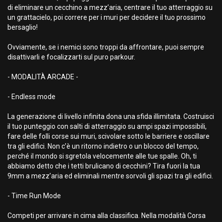
di eliminare un cecchino a mezz’aria, centrare il tuo atterraggio su
un grattacielo, poi correre per i muri per decidere il tuo prossimo
bersaglio!
Ovviamente, se i nemici sono troppi da affrontare, puoi sempre
disattivarli e focalizzarti sul puro parkour.
- MODALITÀ ARCADE -
- Endless mode
La generazione di livello infinita dona una sfida illimitata. Costruisci
il tuo punteggio con salti di atterraggio su ampi spazi impossibili,
fare delle folli corse sui muri, scivolare sotto le barriere e oscillare
tra gli edifici. Non c’è un ritorno indietro o un blocco del tempo,
perché il mondo si sgretola velocemente alle tue spalle. Oh, ti
abbiamo detto che i tetti brulicano di cecchini? Tira fuori la tua
9mm a mezz’aria ed eliminali mentre sorvoli gli spazi tra gli edifici.
- Time Run Mode
Competi per arrivare in cima alla classifica. Nella modalità Corsa