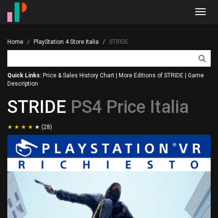
Toggl
navig
Home
PlayStation 4 Store Italia
STRIDE
Quick Links:
Price & Sales History Chart
|
More Editions of STRIDE
|
Game
Description
STRIDE
PS4 Price Italia
(28)