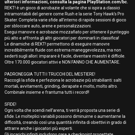
ulteriori informazioni, consulta la pagina PlayStation.com/bc.
REKT! è un gioco di acrobazie al volante che si ispira a classici
intramontabili del genere come Rush e la serie Tony Hawk’s Pro
Skater. Completa varie sfide all’interno di rapide sessioni di gioco
per sbloccare auto, arene e personalizzazioni.
Esegui manovre e acrobazie mozzafiato per ottenere il punteggio
più alto e affronta gli altri giocatori per dominarli in classifica!
Le dinamiche di REKT! permettono di eseguire manovre
incredibilmente fluide con estrema maneggevolezza, ma non
sederti sugli allori: imparare è facile, diventare maestri è difficile.
Oltre 170.000 giocatori attivi e NON FANNO CHE AUMENTARE.
PADRONEGGIA TUTTI I TRUCCHI DEL MESTIERE!
Raccogli la sfida e perfeziona le acrobazie più strabilianti: salti
mortali, avvitamenti, grinding, derapate e molto, molto altro.
Combinale insieme e frantuma tutti i record!!
SFIDE!
Ogni volta che scendi nell’arena, ti verrà proposta una serie di
sfide. Le molteplici variabili possono diminuirne o aumentarne la
difficoltà, creando così una quantità infinita di obiettivi in grado di
attrarre anche i giocatori più esperti.
Gli incarichi infiniti includono gare a checkpoint progettate