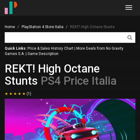
Toggl
navig
Home
PlayStation 4 Store Italia
REKT! High Octane Stunts
Quick Links:
Price & Sales History Chart
|
More Deals from No Gravity
Games S.A.
|
Game Description
REKT! High Octane
Stunts
PS4 Price Italia
(1)