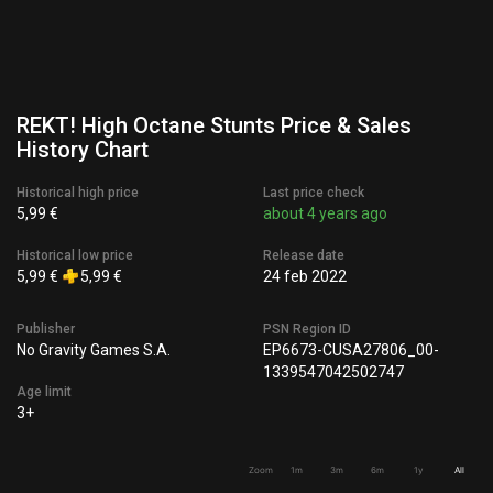
REKT! High Octane Stunts Price & Sales
History Chart
Historical high price
Last price check
5,99 €
about 4 years ago
Historical low price
Release date
5,99 €
5,99 €
24 feb 2022
Publisher
PSN Region ID
No Gravity Games S.A.
EP6673-CUSA27806_00-
1339547042502747
Age limit
3+
Zoom
1m
3m
6m
1y
All