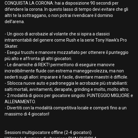
CONQUISTA LA CORONA: hai a disposizione 90 secondi per
difendere la corona. In questo lasso di tempo devi evitare che gli
altri te la sottraggano, o non potrai rivendicare il dominio
dell’arena.
- Un gioco di acrobazie al volante che si ispira a classici
intramontabili del genere come Rush e la serie Tony Hawk’s Pro
Skater.
- Esegui trucchi e manovre mozzafiato per ottenere il punteggio
più alto e affronta gli altri giocatori.
- Le dinamiche di REKT! permettono di eseguire manovre
incredibilmente fluide con estrema maneggevolezza, ma non
sederti sugli allori: imparare è facile, diventare maestri è difficile.
- Sblocca nuove auto e padroneggia le acrobazie più strabilianti:
salti mortali, avvitamenti, derapate, grinding e molto, molto altro.
- 2 modalità di gioco per giocatore singolo: PUNTEGGIO MIGLIORE e
ALLENAMENTO.
- Divertiti con la modalità competitiva locale e competi fino a un
massimo di 4 giocatori!
Sessioni multigiocatore offline (2-4 giocatori)