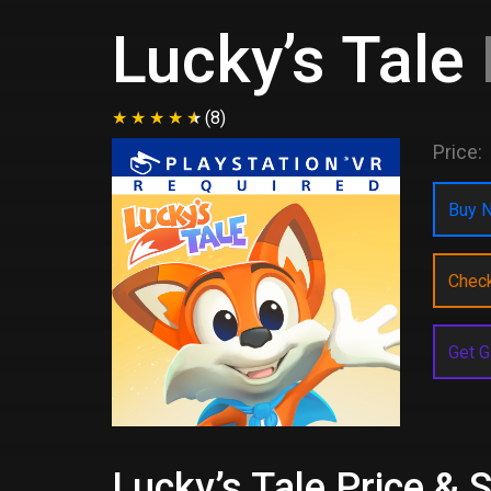
Lucky’s Tale
(8)
Price:
Buy N
Chec
Get G
Lucky’s Tale Price & 