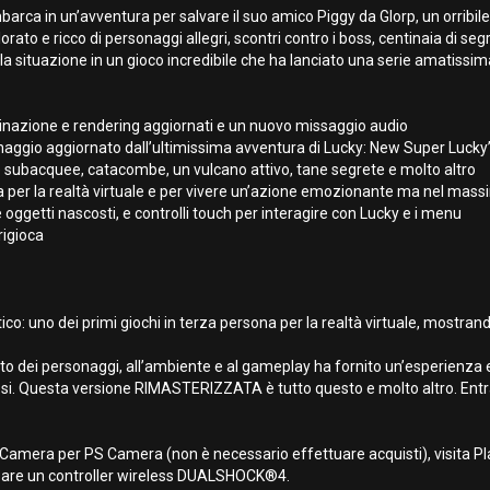
imbarca in un’avventura per salvare il suo amico Piggy da Glorp, un orribi
rato e ricco di personaggi allegri, scontri contro i boss, centinaia di s
a situazione in un gioco incredibile che ha lanciato una serie amatissima
uminazione e rendering aggiornati e un nuovo missaggio audio
aggio aggiornato dall’ultimissima avventura di Lucky: New Super Lucky’
ne subacquee, catacombe, un vulcano attivo, tane segrete e molto altro
 per la realtà virtuale e per vivere un’azione emozionante ma nel mas
 oggetti nascosti, e controlli touch per interagire con Lucky e i menu
rigioca
istico: uno dei primi giochi in terza persona per la realtà virtuale, most
nto dei personaggi, all’ambiente e al gameplay ha fornito un’esperienza
osi. Questa versione RIMASTERIZZATA è tutto questo e molto altro. Entra
n Camera per PS Camera (non è necessario effettuare acquisti), visita 
sare un controller wireless DUALSHOCK®4.