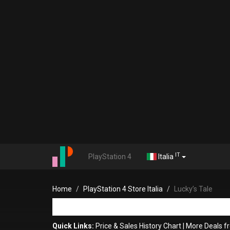
IT
PlayStation 4
Italia
Home
PlayStation 4 Store Italia
Lucky’s Tale
Quick Links:
Price & Sales History Chart
|
More Deals f