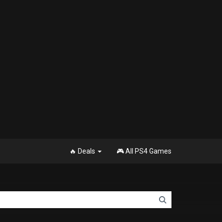
🔥 Deals
🎮 All PS4 Games