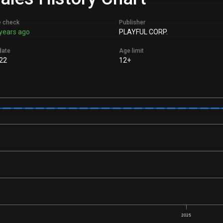
e check
Publisher
years ago
PLAYFUL CORP.
date
Age limit
022
12+
2025