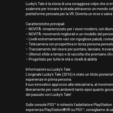
Lucky’s Tale è la storia di una coraggiosa volpe che si 
scalerete per trovare la strada attraverso un mondo colo
piattaforme pensata per la VR. Diventa un eroe e salva l
Caratteristiche principali:
– NOVITÀ: rimasterizzato per i visori moderni, con ill
– NOVITÀ: movimenti migliorati e un modello del person
– Livelli estremamente vari con rigogliose paludi, rovi
– Telecamera con prospettiva in terza persona pensata
– Tracciamento del visore per puntare, lanciare, trovare
– Ulteriori sfide a tempo e di raccolta che premiano chi 
– Progettato per tutte le età e i livelli di abilità
Informazioni su Lucky’s Tale:
L’originale Lucky’s Tale (2016) è stato un titolo pionier
esperienze in prima persona.
Il suo innovativo approccio alla telecamera, al movime
liberamente per vasti ambienti tanto epici quanto gioc
del passato con Lucky’s Tale!
Sulle console PS5™ è richiesto l’adattatore PlayStatio
esperienza PlayStation®VR su PS5™, consigliamo di u