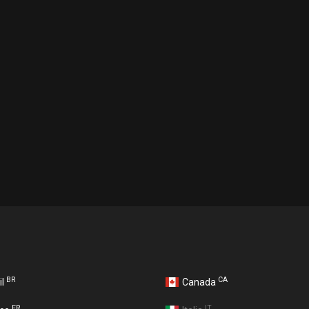
BR
CA
il
Canada
FR
IT