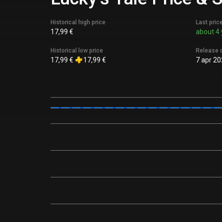
Historical high price
Last pric
17,99 €
about 4 
Historical low price
Release 
17,99 €
17,99 €
7 apr 2