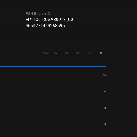
PSN Region ID
EP1100-CUSA30918_00-
3654771429268595
Zoom
1m
3m
6m
1y
All
15
10
5
0