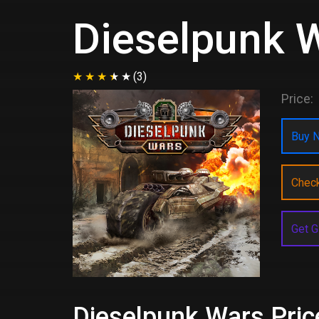
Dieselpunk 
(3)
Price:
Buy N
Chec
Get G
Dieselpunk Wars Pric