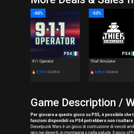
-60%
-50%
PS4
PS4
911 Operator
Thief Simulator
7,19 €
17,99 €
9,99 €
19,99 €
Game Description / W
Per giocare a questo gioco su PS5, è possibile che t
funzioni disponibili su PS4 potrebbero non risultare 
Dieselpunk Wars è un gioco di costruzione di veicoli am
giro nei deserti, in montagna o nella palude. Il gioco of