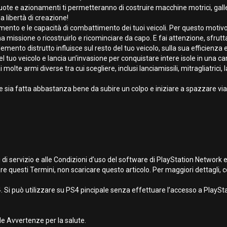
 ruote e azionamenti ti permetteranno di costruire macchine motrici, gallegg
la libertà di creazione!
mento e le capacità di combattimento dei tuoi veicoli. Per questo motiv
na missione o ricostruirlo e ricominciare da capo. E fai attenzione, sfrutta
ento distrutto influisce sul resto del tuo veicolo, sulla sua efficienza e
del tuo veicolo e lancia un’invasione per conquistare intere isole in una c
rai molte armi diverse tra cui scegliere, inclusi lanciamissili, mitragliatric
e sia fatta abbastanza bene da subire un colpo e iniziare a spazzare via 
 di servizio e alle Condizioni d’uso del software di PlayStation Network 
re questi Termini, non scaricare questo articolo. Per maggiori dettagli, co
 Si può utilizzare su PS4 pincipale senza effettuare l’accesso a PlayStat
e Avvertenze per la salute.