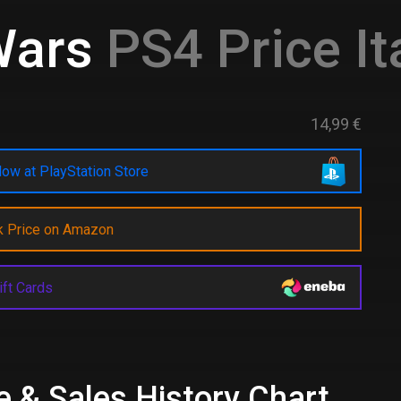
Wars
PS4 Price It
14,99 €
ow at PlayStation Store
k Price on Amazon
ift Cards
e & Sales History Chart