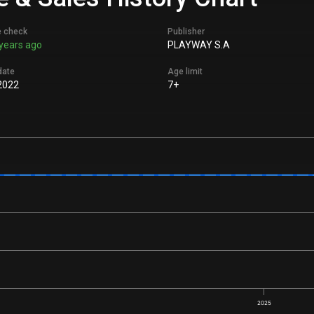
e check
Publisher
years ago
PLAYWAY S.A
date
Age limit
2022
7+
2025