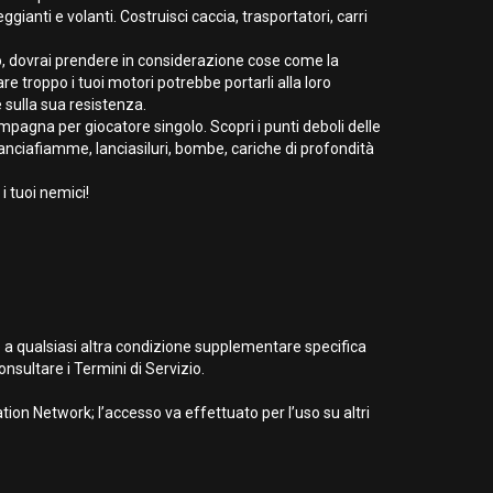
ianti e volanti. Costruisci caccia, trasportatori, carri
o, dovrai prendere in considerazione cose come la
re troppo i tuoi motori potrebbe portarli alla loro
 sulla sua resistenza.
ampagna per giocatore singolo. Scopri i punti deboli delle
i, lanciafiamme, lanciasiluri, bombe, cariche di profondità
i tuoi nemici!
e a qualsiasi altra condizione supplementare specifica
nsultare i Termini di Servizio.
ion Network; l’accesso va effettuato per l’uso su altri