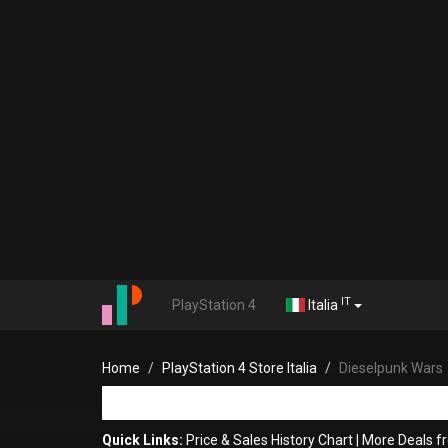
IT
PlayStation 4
Italia
Home
PlayStation 4 Store Italia
Dieselpunk Wars
Quick Links:
Price & Sales History Chart
|
More Deals 