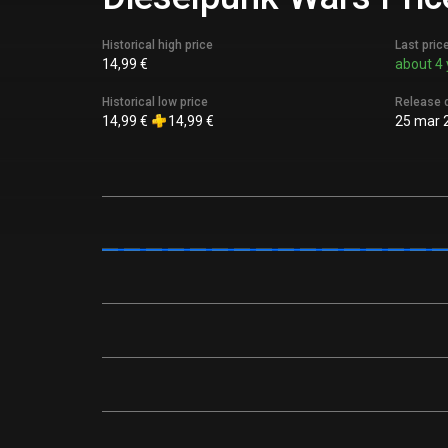
Historical high price
Last pric
14,99 €
about 4 
Historical low price
Release 
14,99 €
14,99 €
25 mar 