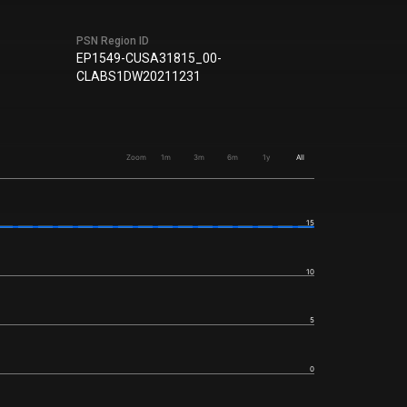
PSN Region ID
EP1549-CUSA31815_00-
CLABS1DW20211231
Zoom
1m
3m
6m
1y
All
15
10
5
0