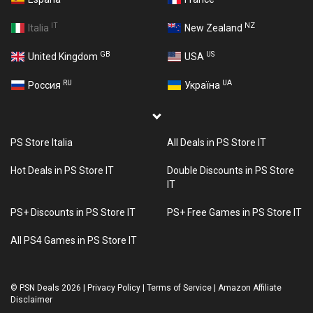
IT
NZ
Italia
New Zealand
GB
US
United Kingdom
USA
RU
UA
Россия
Україна
PS Store Italia
All Deals in PS Store IT
Hot Deals in PS Store IT
Double Discounts in PS Store
IT
PS+ Discounts in PS Store IT
PS+ Free Games in PS Store IT
All PS4 Games in PS Store IT
©
PSN Deals 2026
|
Privacy Policy
|
Terms of Service
|
Amazon Affiliate
Disclaimer