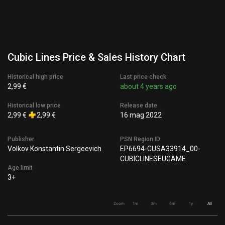
Cubic Lines Price & Sales History Chart
Historical high price
Last price check
2,99 €
about 4 years ago
Historical low price
Release date
2,99 €
2,99 €
16 mag 2022
Publisher
PSN Region ID
Volkov Konstantin Sergeevich
EP6694-CUSA33914_00-
CUBICLINESEUGAME
Age limit
3+
Zoom
1m
3m
6m
1y
All