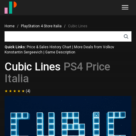
Toggl
navig
Home
PlayStation 4 Store Italia
Cubic Lines
Quick Links:
Price & Sales History Chart
|
More Deals from Volkov
Konstantin Sergeevich
|
Game Description
Cubic Lines
PS4 Price
Italia
(4)