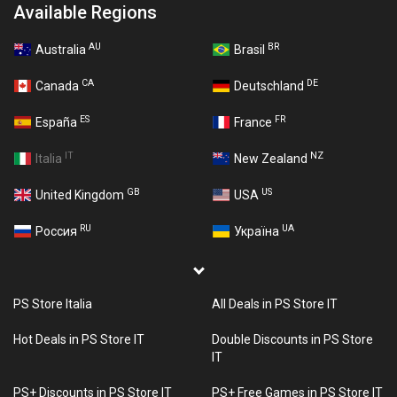
Available Regions
AU
BR
Australia
Brasil
CA
DE
Canada
Deutschland
ES
FR
España
France
IT
NZ
Italia
New Zealand
GB
US
United Kingdom
USA
RU
UA
Россия
Україна
PS Store Italia
All Deals in PS Store IT
Hot Deals in PS Store IT
Double Discounts in PS Store
IT
PS+ Discounts in PS Store IT
PS+ Free Games in PS Store IT