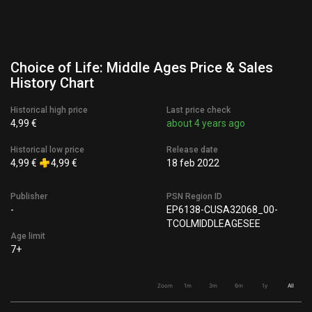
Choice of Life: Middle Ages Price & Sales
History Chart
Historical high price
Last price check
4,99 €
about 4 years ago
Historical low price
Release date
4,99 €
4,99 €
18 feb 2022
Publisher
PSN Region ID
-
EP6138-CUSA32068_00-
TCOLMIDDLEAGESEE
Age limit
7+
Zoom
1m
3m
6m
1y
All