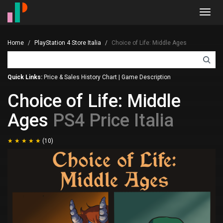
Toggl
navig
Home
PlayStation 4 Store Italia
Choice of Life: Middle Ages
Quick Links:
Price & Sales History Chart
|
Game Description
Choice of Life: Middle
Ages
PS4 Price Italia
(10)