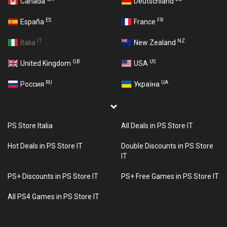
Canada
Deutschland
ES
FR
España
France
IT
NZ
Italia
New Zealand
GB
US
United Kingdom
USA
RU
UA
Россия
Україна
PS Store Italia
All Deals in PS Store IT
Hot Deals in PS Store IT
Double Discounts in PS Store
IT
PS+ Discounts in PS Store IT
PS+ Free Games in PS Store IT
All PS4 Games in PS Store IT