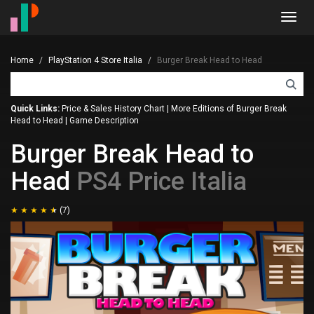
Toggl
navig
Home
PlayStation 4 Store Italia
Burger Break Head to Head
Quick Links:
Price & Sales History Chart
|
More Editions of Burger Break
Head to Head
|
Game Description
Burger Break Head to
Head
PS4 Price Italia
(7)