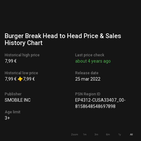
Burger Break Head to Head Price & Sales
History Chart
Historical high price
Last price check
7,99 €
about 4 years ago
Historical low price
Release date
7,99 €
7,99 €
25 mar 2022
Publisher
PSN Region ID
SMOBILE INC
EP4312-CUSA33407_00-
8158648548697898
Age limit
3+
Zoom
1m
3m
6m
1y
All