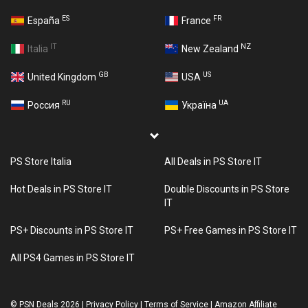
ES
FR
España
France
IT
NZ
Italia
New Zealand
GB
US
United Kingdom
USA
RU
UA
Россия
Україна
PS Store Italia
All Deals in PS Store IT
Hot Deals in PS Store IT
Double Discounts in PS Store
IT
PS+ Discounts in PS Store IT
PS+ Free Games in PS Store IT
All PS4 Games in PS Store IT
©
PSN Deals 2026
|
Privacy Policy
|
Terms of Service
|
Amazon Affiliate