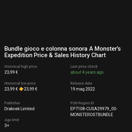
Bundle gioco e colonna sonora A Monster’s
Expedition Price & Sales History Chart
Historical high price
Last price check
23,99 €
about 4 years ago
Historical low price
Release date
23,99 €
23,99 €
19 mag 2022
Publisher
PSN Region ID
Draknek Limited
EP7108-CUSA29979_00-
MONSTEROSTBUNDLE
Age limit
3+