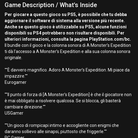
Game Description / What's Inside
Per giocare a questo gioco su PS5, è possibile che tu debba
aggiornare il software di sistema alla versione più recente.
Anche se questo gioco è utilizzabile su PS5, alcune funzioni
disponibili su PS4 potrebbero non risultare disponibili. Per
ulteriori informazioni, consulta la pagina PlayStation.com/bc.
Il bundle con il gioco e la colonna sonora di A Monster’s Expedition
ti dà l’accesso a A Monster’s Expedition e alla sua colonna sonora
originale.
""È davvero magnifico. Adoro A Monster’s Expedition. Mi piace da
impazzire.""
Eurogamer
""Il punto di forza di [A Monster’s Expedition] è che il giocatore non
è mai obbligato a risolvere qualcosa. Se si blocca, gli basterà
cambiare direzione.""
USGamer
""Un gioco di rompicapi intimo e accogliente con enigmi che
daranno sollievo alle sinapsi, piuttosto che friggerle.""
PC Gamer