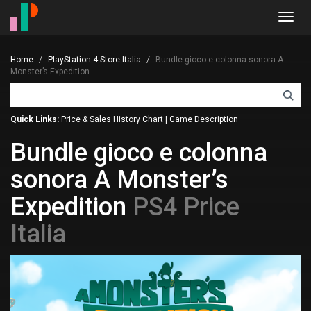
Toggl
navig
Home
PlayStation 4 Store Italia
Bundle gioco e colonna sonora A
Monster’s Expedition
Quick Links:
Price & Sales History Chart
|
Game Description
Bundle gioco e colonna
sonora A Monster’s
Expedition
PS4 Price
Italia