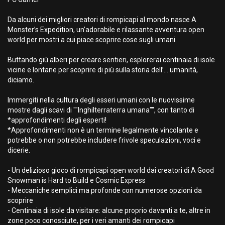
Da alcuni dei migliori creatori di rompicapi al mondo nasce A
Monster’s Expedition, un’adorabile e rilassante avventura open
world per mostri a cui piace scoprire cose sugli umani.
Buttando giù alberi per creare sentieri, esplorerai centinaia di isole
vicine e lontane per scoprire di più sulla storia dell’... umanità,
diciamo.
Immergiti nella cultura degli esseri umani con le nuovissime
mostre dagli scavi di ""Inghilterraterra umana"", con tanto di
*approfondimenti degli esperti!
*Approfondimenti non è un termine legalmente vincolante e
potrebbe o non potrebbe includere frivole speculazioni, voci e
dicerie.
- Un delizioso gioco di rompicapi open world dai creatori di A Good
Snowman is Hard to Build e Cosmic Express
- Meccaniche semplici ma profonde con numerose opzioni da
scoprire
- Centinaia di isole da visitare: alcune proprio davanti a te, altre in
zone poco conosciute, per i veri amanti dei rompicapi