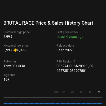
BRUTAL RAGE Price & Sales History Chart
Historical high price
Last price check
6,99 €
about 4 years ago
Historical low price
Release date
6,99 €
6,99 €
8 feb 2022
Publisher
PSN Region ID
Tony DE LUCIA
EP6274-CUSA28918_00-
4477351082707801
Age limit
16+
Zoom
1m
3m
6m
1y
All