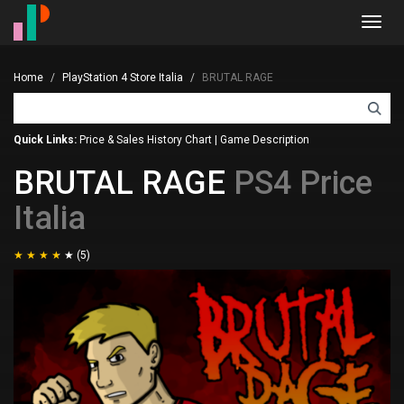
Toggl
navig
Home
PlayStation 4 Store Italia
BRUTAL RAGE
Quick Links:
Price & Sales History Chart
|
Game Description
BRUTAL RAGE
PS4 Price
Italia
(5)