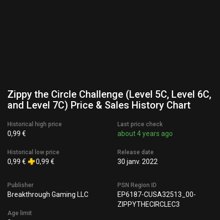
Zippy the Circle Challenge (Level 5C, Level 6C,
and Level 7C) Price & Sales History Chart
Historical high price
Last price check
0,99 €
about 4 years ago
Historical low price
Release date
0,99 €
0,99 €
30 janv. 2022
Publisher
PSN Region ID
Breakthrough Gaming LLC
EP6187-CUSA32513_00-
ZIPPYTHECIRCLEC3
Age limit