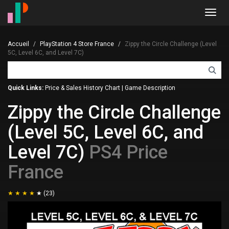
Toggl
navig
Accueil
PlayStation 4 Store France
Zippy the Circle Challenge (Level
5C, Level 6C, and Level 7C)
Quick Links:
Price & Sales History Chart
|
Game Description
Zippy the Circle Challenge
(Level 5C, Level 6C, and
Level 7C)
PS4 Price
France
(23)