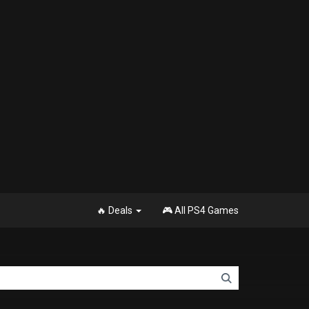
🔥 Deals
🎮 All PS4 Games