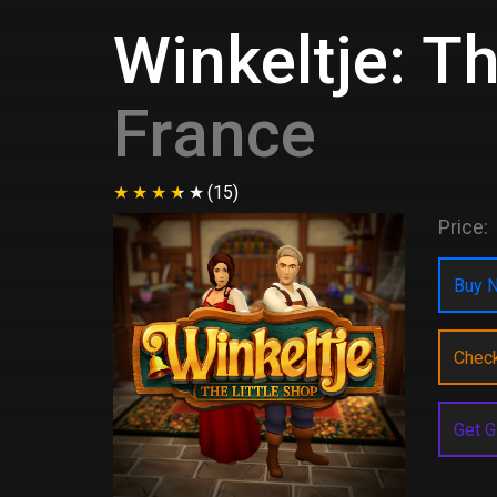
Winkeltje: Th
France
(15)
Price:
Buy N
Chec
Get G