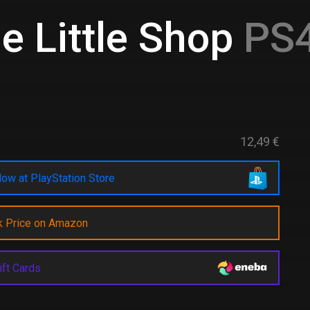
e Little Shop
PS4
12,49 €
ow at PlayStation Store
k Price on Amazon
ift Cards