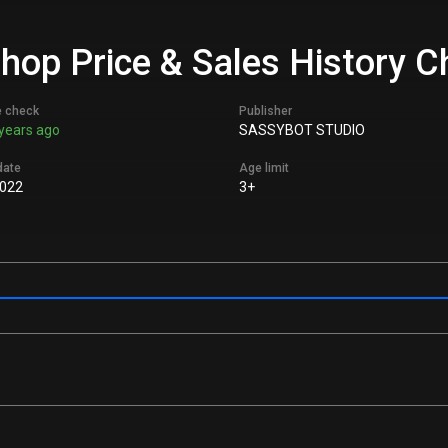
 Shop Price & Sales History C
e check
Publisher
years ago
SASSYBOT STUDIO
date
Age limit
2022
3+