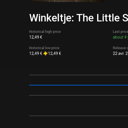
Winkeltje: The Little
Historical high price
Last pric
12,49 €
about 4 
Historical low price
Release 
12,49 €
12,49 €
22 avr. 