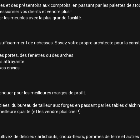
es et des présentoirs aux comptoirs, en passant par les palettes de stoc
ssionner vos clients et vendre plus !
les meubles avec la plus grande facilité.
ffisamment de richesses. Soyez votre propre architecte pour la constr
es portes, des fenêtres ou des arches.
us attrayante.
vos envies.
iquer pour les meilleures marges de profit.
iées, du bureau de tailleur aux forges en passant par les tables d’alchi
lleure qualité (et les vendre plus cher !).
ltivez de délicieux artichauts, choux-fleurs, pommes de terre et autres