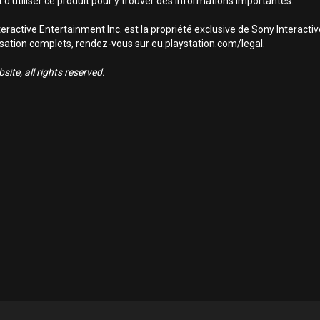
 d’utiliser ce produit pour y trouver des informations importantes.
ractive Entertainment Inc. est la propriété exclusive de Sony Interact
utilisation complets, rendez-vous sur eu.playstation.com/legal.
ite, all rights reserved.