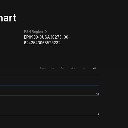
hart
PSN Region ID
EP8939-CUSA30273_00-
8242543065528232
Zoom
1m
3m
6m
1y
All
10
5