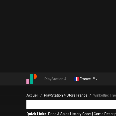
FR
PlayStation 4
France
Accueil
PlayStation 4 Store France
Winkeltje: The
Quick Links:
Price & Sales History Chart
|
Game Descrip