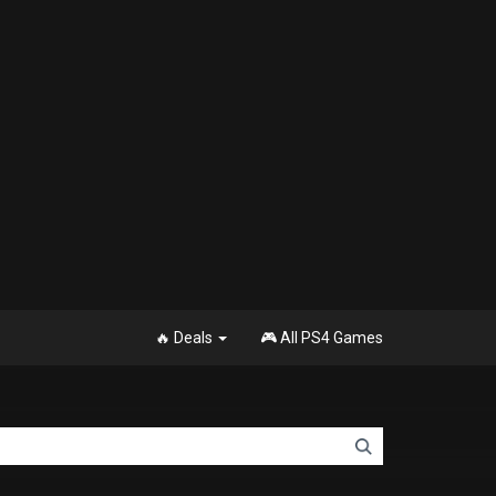
🔥 Deals
🎮 All PS4 Games