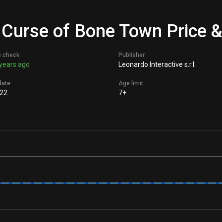
 Curse of Bone Town Price &
e check
Publisher
years ago
Leonardo Interactive s.r.l.
date
Age limit
022
7+