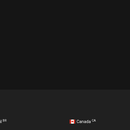
BR
CA
il
Canada