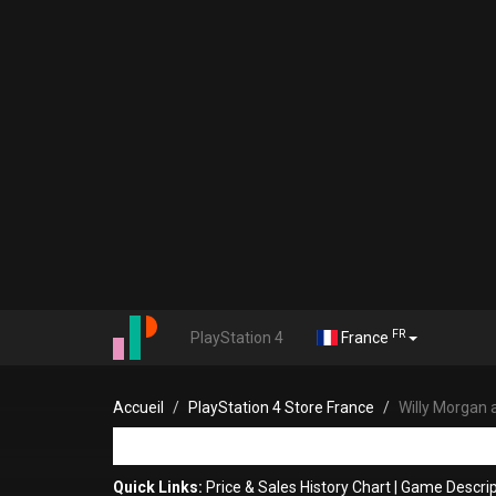
FR
PlayStation 4
France
Accueil
PlayStation 4 Store France
Willy Morgan 
Quick Links:
Price & Sales History Chart
|
Game Descrip