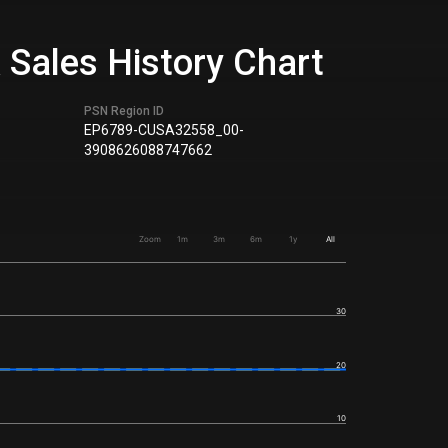
 Sales History Chart
PSN Region ID
EP6789-CUSA32558_00-
3908626088747662
Zoom
1m
3m
6m
1y
All
30
20
10