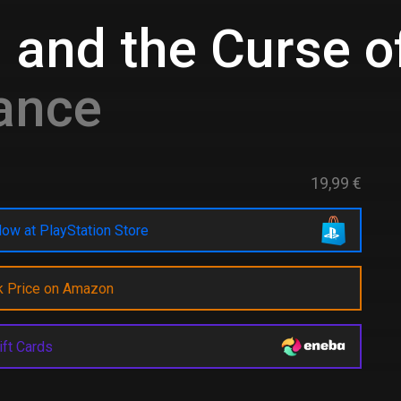
 and the Curse 
ance
19,99 €
ow at PlayStation Store
k Price on Amazon
ift Cards