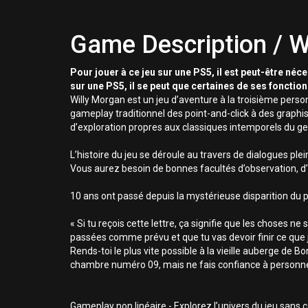
Game Description / W
Pour jouer à ce jeu sur une PS5, il est peut-être néc
sur une PS5, il se peut que certaines de ses fonctio
Willy Morgan est un jeu d’aventure à la troisième pers
gameplay traditionnel des point-and-click à des graphi
d’exploration propres aux classiques intemporels du ge
L’histoire du jeu se déroule au travers de dialogues pl
Vous aurez besoin de bonnes facultés d’observation, d’i
10 ans ont passé depuis la mystérieuse disparition du pè
« Si tu reçois cette lettre, ça signifie que les choses ne
passées comme prévu et que tu vas devoir finir ce que
Rends-toi le plus vite possible à la vieille auberge de B
chambre numéro 09, mais ne fais confiance à personn
Gameplay non linéaire - Explorez l’univers du jeu sans 