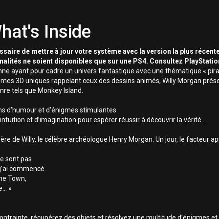
hat's Inside
essaire de mettre à jour votre système avec la version la plus récente
nnalités ne soient disponibles que sur une PS4. Consultez PlayStati
onne ayant pour cadre un univers fantastique avec une thématique « pira
smes 3D uniques rappelant ceux des dessins animés, Willy Morgan présen
nre tels que Monkey Island.
eins d’humour et d’énigmes stimulantes.
ntuition et d’imagination pour espérer réussir à découvrir la vérité…
re de Willy, le célèbre archéologue Henry Morgan. Un jour, le facteur appo
 se sont pas
 j’ai commencé.
one Town,
e… »
contrainte, récupérez des objets et résolvez une multitude d’énigmes et