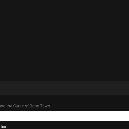
and the Curse of Bone Town
tion