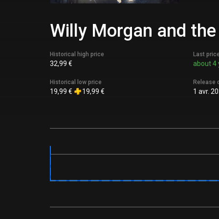
Willy Morgan and the
Historical high price
Last pric
32,99 €
about 4 
Historical low price
Release 
19,99 €
19,99 €
1 avr. 2