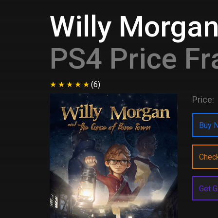
Willy Morgan
PS4 Price Fr
(6)
Price:
Buy N
Chec
Get G