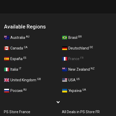
Available Regions
AU
BR
Australia
Brasil
CA
DE
Canada
Deutschland
ES
FR
España
France
IT
NZ
Italia
New Zealand
GB
US
United Kingdom
USA
RU
UA
Россия
Україна
PS Store France
All Deals in PS Store FR