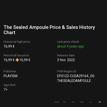
The Sealed Ampoule Price & Sales History
Chart
Historical high price
Last price check
16,99 €
about 4 years ago
Historical low price
Release date
16,99 €
16,99 €
3 févr. 2022
Publisher
PSN Region ID
PLAYISM
EP0122-CUSA29164_00-
THESEALEDAMPOULE
Age limit
7+
Zoom
1m
3m
6m
1y
All