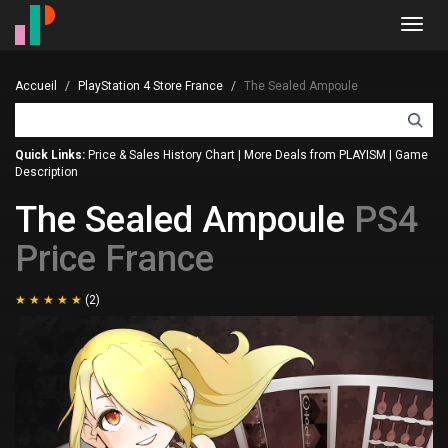
Toggl
navig
Accueil
PlayStation 4 Store France
The Sealed Ampoule
Quick Links:
Price & Sales History Chart
|
More Deals from PLAYISM
|
Game
Description
The Sealed Ampoule
PS4
Price France
(2)