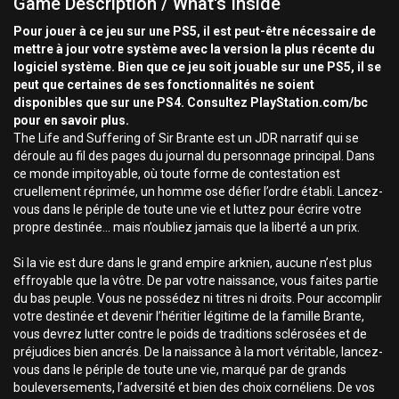
Game Description / What's Inside
Pour jouer à ce jeu sur une PS5, il est peut-être nécessaire de
mettre à jour votre système avec la version la plus récente du
logiciel système. Bien que ce jeu soit jouable sur une PS5, il se
peut que certaines de ses fonctionnalités ne soient
disponibles que sur une PS4. Consultez PlayStation.com/bc
pour en savoir plus.
The Life and Suffering of Sir Brante est un JDR narratif qui se
déroule au fil des pages du journal du personnage principal. Dans
ce monde impitoyable, où toute forme de contestation est
cruellement réprimée, un homme ose défier l’ordre établi. Lancez-
vous dans le périple de toute une vie et luttez pour écrire votre
propre destinée... mais n’oubliez jamais que la liberté a un prix.
Si la vie est dure dans le grand empire arknien, aucune n’est plus
effroyable que la vôtre. De par votre naissance, vous faites partie
du bas peuple. Vous ne possédez ni titres ni droits. Pour accomplir
votre destinée et devenir l’héritier légitime de la famille Brante,
vous devrez lutter contre le poids de traditions sclérosées et de
préjudices bien ancrés. De la naissance à la mort véritable, lancez-
vous dans le périple de toute une vie, marqué par de grands
bouleversements, l’adversité et bien des choix cornéliens. De vos