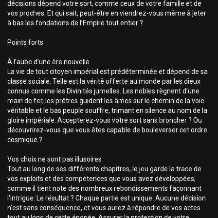
décisions dépend votre sort, comme ceux de votre famille et de
vos proches. Et qui sait, peut-être en viendrez-vous même à jeter
à bas les fondations de l’Empire tout entier ?
Points forts
À l’aube d’une ère nouvelle
La vie de tout citoyen impérial est prédéterminée et dépend de sa
classe sociale. Telle est la vérité offerte au monde par les dieux
connus comme les Divinités jumelles. Les nobles règnent d’une
main de fer, les prêtres guident les âmes sur le chemin de la voie
véritable et le bas peuple souffre, trimant en silence au nom de la
gloire impériale. Accepterez-vous votre sort sans broncher ? Ou
découvrirez-vous que vous êtes capable de bouleverser cet ordre
cosmique ?
Vos choix ne sont pas illusoires
Tout au long de ses différents chapitres, le jeu garde la trace de
vos exploits et des compétences que vous avez développées,
comme il tient note des nombreux rebondissements façonnant
l’intrigue. Le résultat ? Chaque partie est unique. Aucune décision
n’est sans conséquence, et vous aurez à répondre de vos actes
tout au long de cette épopée. Assurer la protection de votre