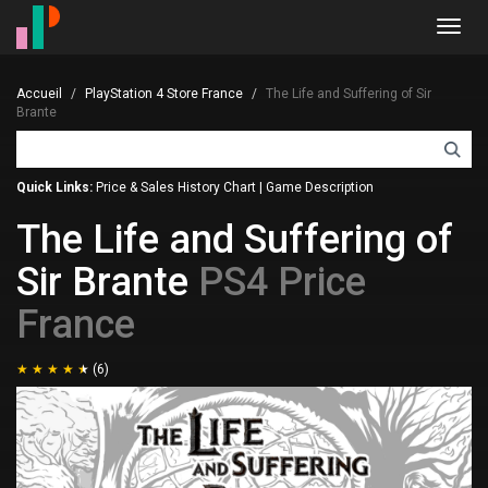
Toggl
navig
Accueil
PlayStation 4 Store France
The Life and Suffering of Sir
Brante
Quick Links:
Price & Sales History Chart
|
Game Description
The Life and Suffering of
Sir Brante
PS4 Price
France
(6)