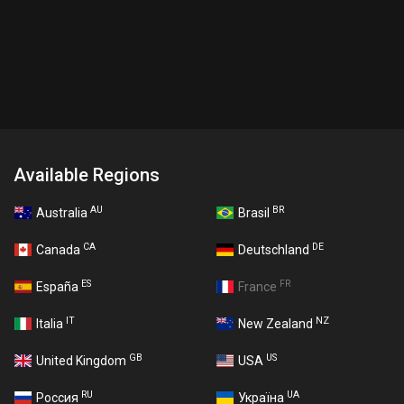
Available Regions
AU
BR
Australia
Brasil
CA
DE
Canada
Deutschland
ES
FR
España
France
IT
NZ
Italia
New Zealand
GB
US
United Kingdom
USA
RU
UA
Россия
Україна