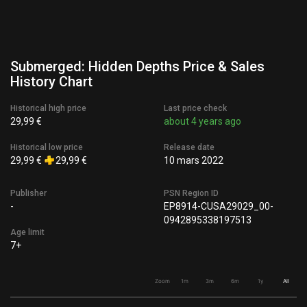
Submerged: Hidden Depths Price & Sales
History Chart
Historical high price
Last price check
29,99 €
about 4 years ago
Historical low price
Release date
29,99 €
29,99 €
10 mars 2022
Publisher
PSN Region ID
-
EP8914-CUSA29029_00-
0942895338197513
Age limit
7+
Zoom
1m
3m
6m
1y
All