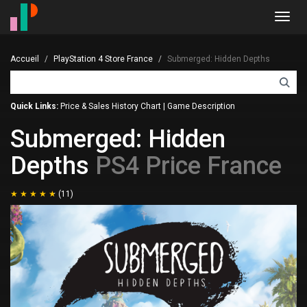
Toggl
navig
Accueil
PlayStation 4 Store France
Submerged: Hidden Depths
Quick Links:
Price & Sales History Chart
|
Game Description
Submerged: Hidden
Depths
PS4 Price France
(11)