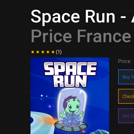
Space Run - 
Price France
(1)
Price:
Buy N
Chec
Get G