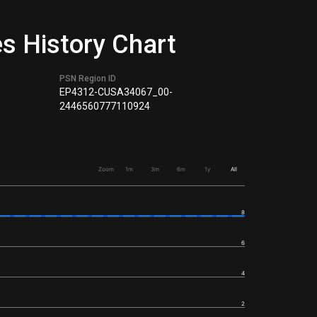
es History Chart
PSN Region ID
EP4312-CUSA34067_00-
2446560777110924
Zoom
1m
3m
6m
1y
All
8
6
4
2