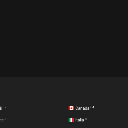
BR
CA
il
Canada
FR
IT
nce
Italia