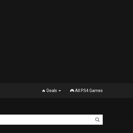
🔥 Deals
🎮 All PS4 Games