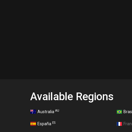
Available Regions
AU
Australia
Bras
ES
España
Fra