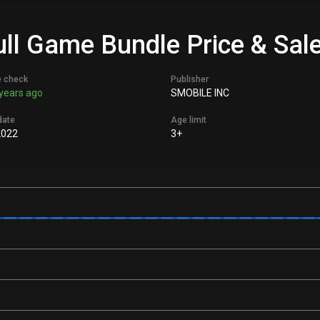
ull Game Bundle Price & Sal
e check
Publisher
years ago
SMOBILE INC
date
Age limit
2022
3+