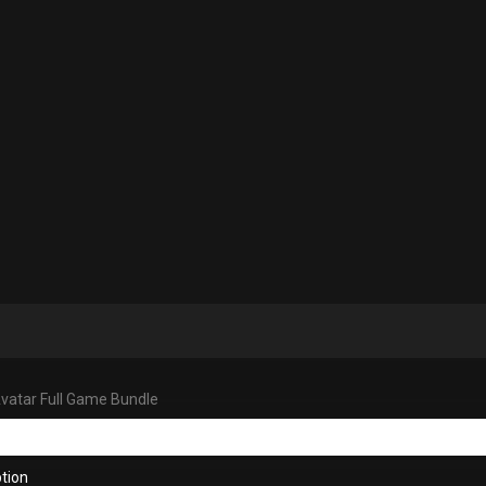
vatar Full Game Bundle
tion