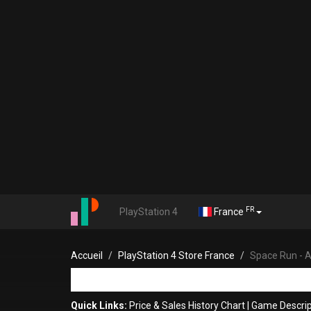
FR
PlayStation 4
France
Accueil
PlayStation 4 Store France
Space Run - A
Quick Links:
Price & Sales History Chart
|
Game Descrip