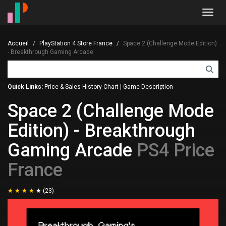
Toggl
navig
Accueil
PlayStation 4 Store France
Space 2 (Challenge Mode Edition)
- Breakthrough Gaming Arcade
Quick Links:
Price & Sales History Chart
|
Game Description
Space 2 (Challenge Mode
Edition) - Breakthrough
Gaming Arcade
PS4 Price
France
(23)