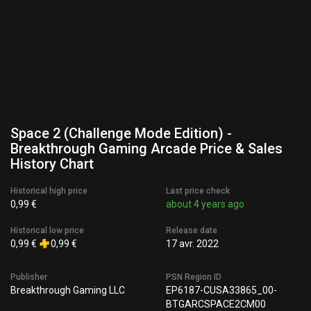
Space 2 (Challenge Mode Edition) -
Breakthrough Gaming Arcade Price & Sales
History Chart
Historical high price
Last price check
0,99 €
about 4 years ago
Historical low price
Release date
0,99 €
0,99 €
17 avr. 2022
Publisher
PSN Region ID
Breakthrough Gaming LLC
EP6187-CUSA33865_00-
BTGARCSPACE2CM00