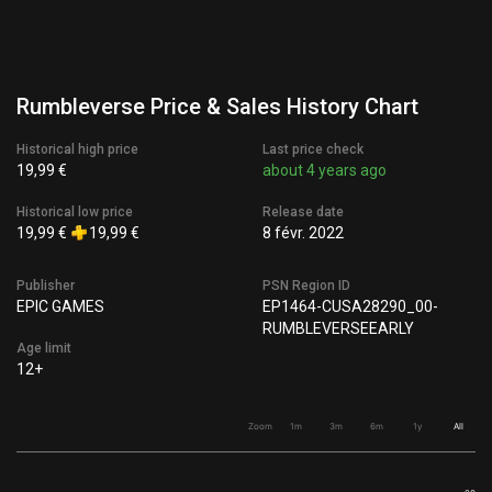
Rumbleverse Price & Sales History Chart
Historical high price
Last price check
19,99 €
about 4 years ago
Historical low price
Release date
19,99 €
19,99 €
8 févr. 2022
Publisher
PSN Region ID
EPIC GAMES
EP1464-CUSA28290_00-
RUMBLEVERSEEARLY
Age limit
12+
Zoom
1m
3m
6m
1y
All