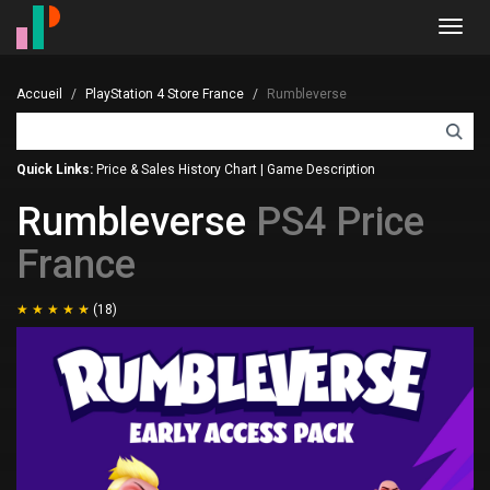
Toggl
navig
Accueil
PlayStation 4 Store France
Rumbleverse
Quick Links:
Price & Sales History Chart
|
Game Description
Rumbleverse
PS4 Price
France
(18)