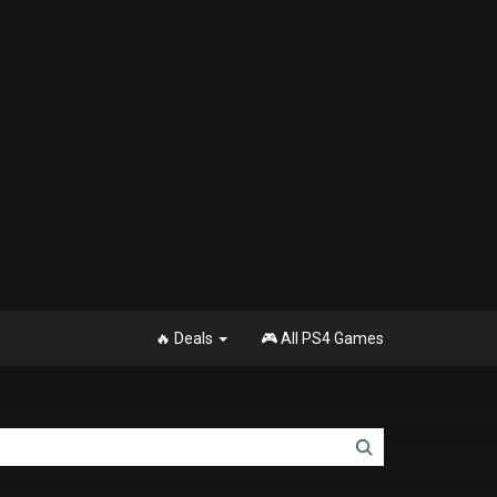
🔥 Deals
🎮 All PS4 Games