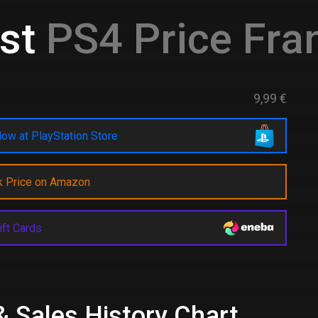
st
PS4 Price Fra
9,99 €
ow at PlayStation Store
k Price on Amazon
ift Cards
& Sales History Chart