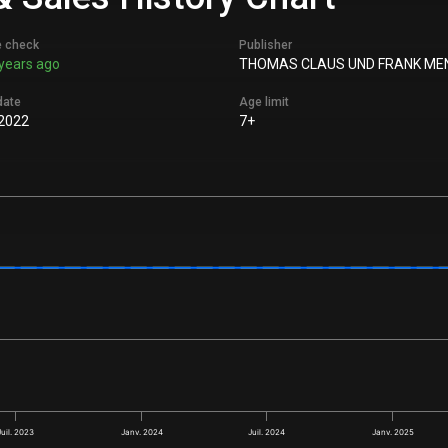
e check
Publisher
years ago
THOMAS CLAUS UND FRANK ME
date
Age limit
 2022
7+
Juil. 2023
Janv. 2024
Juil. 2024
Janv. 2025