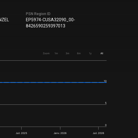
PSN Region ID
NZEL
EP5974-CUSA32090_00-
8426590259397013
Zoom
1m
3m
6m
1y
All
10
5
0
Juil. 2025
Janv. 2026
Juil. 2026