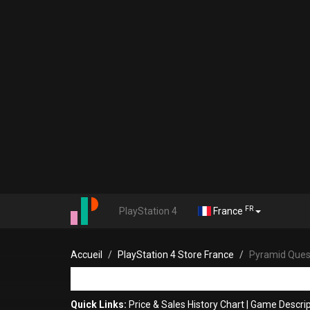
FR
PlayStation 4
France
Accueil
PlayStation 4 Store France
Pyramid Ques
Quick Links:
Price & Sales History Chart
|
Game Descrip