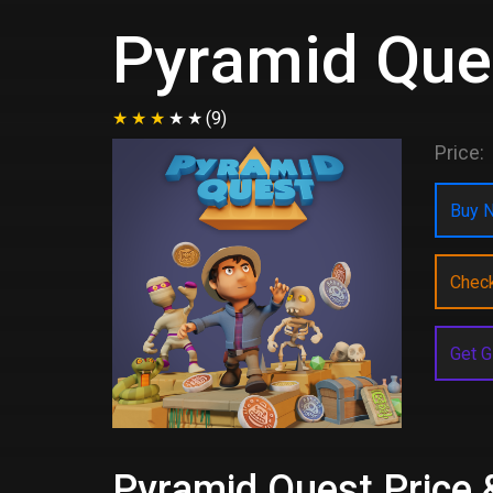
Pyramid Que
(9)
Price:
Buy N
Chec
Get G
Pyramid Quest Price 