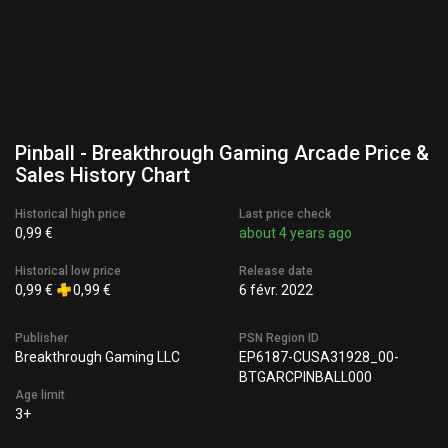
Pinball - Breakthrough Gaming Arcade Price &
Sales History Chart
Historical high price
Last price check
0,99 €
about 4 years ago
Historical low price
Release date
0,99 €
0,99 €
6 févr. 2022
Publisher
PSN Region ID
Breakthrough Gaming LLC
EP6187-CUSA31928_00-
BTGARCPINBALL000
Age limit
3+