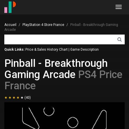
Toggl
navig
Accueil
PlayStation 4 Store France
Pinball - Breakthrough Gaming
Arcade
Quick Links:
Price & Sales History Chart
|
Game Description
Pinball - Breakthrough
Gaming Arcade
PS4 Price
France
(40)