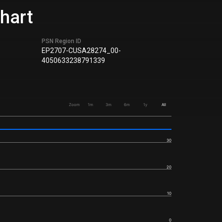
Chart
PSN Region ID
EP2707-CUSA28274_00-
4050633238791339
Zoom
1m
3m
6m
1y
All
30
20
10
0