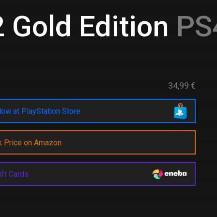
2 Gold Edition
PS4
34,99 €
ow at PlayStation Store
k Price on Amazon
ift Cards