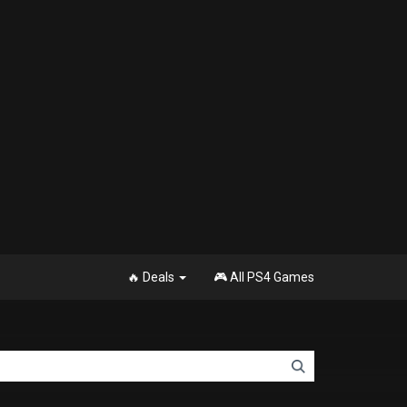
🔥 Deals
🎮 All PS4 Games