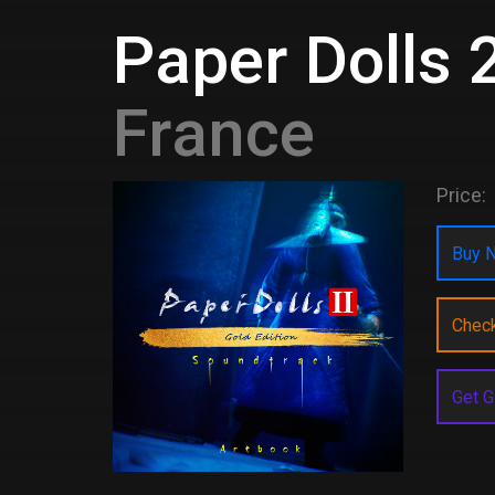
Paper Dolls 
France
Price:
Buy N
Chec
Get G