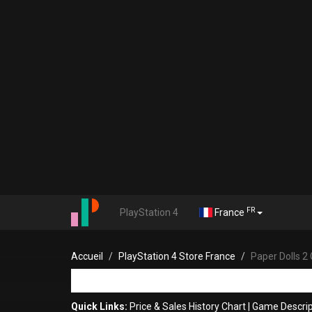
FR
PlayStation 4
France
Accueil
PlayStation 4 Store France
Paper Dolls 2 
Quick Links:
Price & Sales History Chart
|
Game Descrip