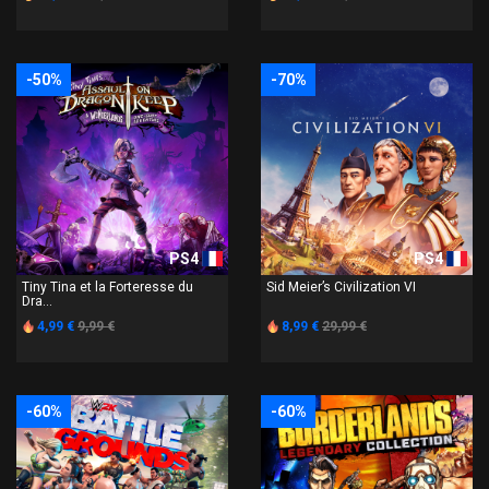
-50%
-70%
PS4
PS4
Tiny Tina et la Forteresse du
Sid Meier’s Civilization VI
Dra...
4,99 €
9,99 €
8,99 €
29,99 €
-60%
-60%