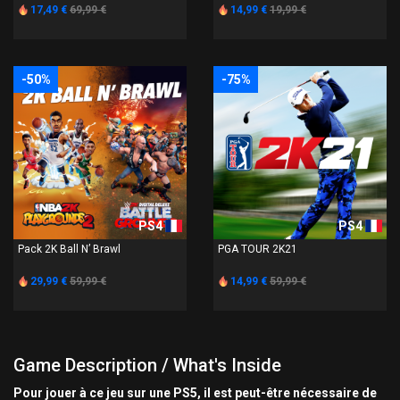
17,49 €
69,99 €
14,99 €
19,99 €
-50%
-75%
PS4
PS4
Pack 2K Ball N’ Brawl
PGA TOUR 2K21
29,99 €
59,99 €
14,99 €
59,99 €
Game Description / What's Inside
Pour jouer à ce jeu sur une PS5, il est peut-être nécessaire de