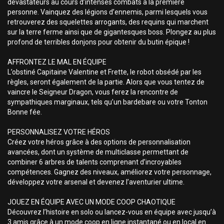
dévastateurs au cours d’intenses combats à la première
personne. Vainquez des légions d’ennemis, parmi lesquels vous
retrouverez des squelettes arrogants, des requins qui marchent
sur la terre ferme ainsi que de gigantesques boss. Plongez au plus
profond de terribles donjons pour obtenir du butin épique !
AFFRONTEZ LE MAL EN ÉQUIPE
L’obstiné Capitaine Valentine et Frette, le robot obsédé par les
règles, seront également de la partie. Alors que vous tentez de
vaincre le Seigneur Dragon, vous ferez la rencontre de
sympathiques marginaux, tels qu’un bardebare ou votre Tonton
Bonne fée.
PERSONNALISEZ VOTRE HÉROS
Créez votre héros grâce à des options de personnalisation
avancées, dont un système de multiclasse permettant de
combiner 6 arbres de talents comprenant d’incroyables
compétences. Gagnez des niveaux, améliorez votre personnage,
développez votre arsenal et devenez l’aventurier ultime.
JOUEZ EN ÉQUIPE AVEC UN MODE COOP CHAOTIQUE
Découvrez l’histoire en solo ou lancez-vous en équipe avec jusqu’à
3 amis grâce à un mode coop en ligne instantané ou en local en