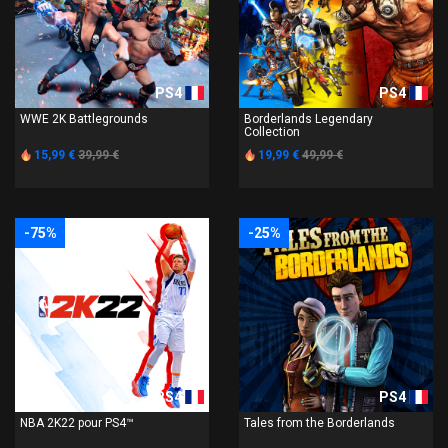
PS4
PS4
WWE 2K Battlegrounds
Borderlands Legendary
Collection
15,99 €
39,99 €
19,99 €
49,99 €
-75%
-25%
PS4
PS4
NBA 2K22 pour PS4™
Tales from the Borderlands