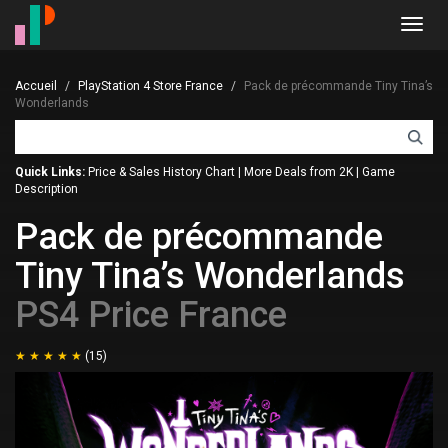
Toggl
navig
Accueil
PlayStation 4 Store France
Pack de précommande Tiny Tina’s
Wonderlands
Quick Links:
Price & Sales History Chart
|
More Deals from 2K
|
Game
Description
Pack de précommande
Tiny Tina’s Wonderlands
PS4 Price France
(15)