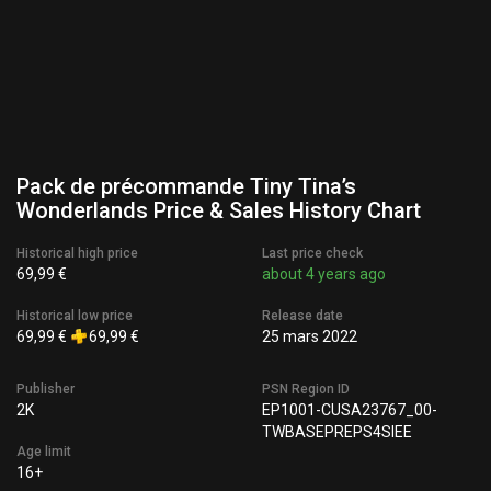
Pack de précommande Tiny Tina’s
Wonderlands Price & Sales History Chart
Historical high price
Last price check
69,99 €
about 4 years ago
Historical low price
Release date
69,99 €
69,99 €
25 mars 2022
Publisher
PSN Region ID
2K
EP1001-CUSA23767_00-
TWBASEPREPS4SIEE
Age limit
16+