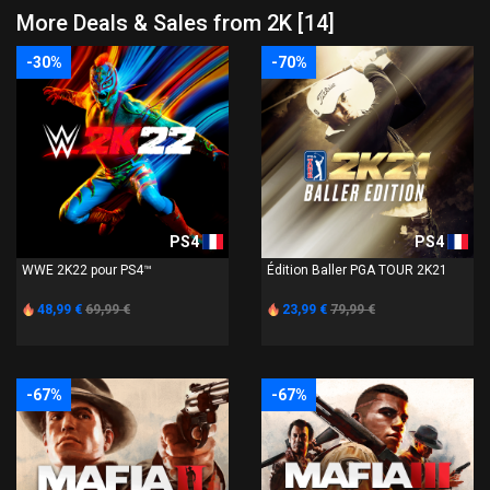
More Deals & Sales from 2K [14]
-30%
-70%
PS4
PS4
WWE 2K22 pour PS4™
Édition Baller PGA TOUR 2K21
48,99 €
69,99 €
23,99 €
79,99 €
-67%
-67%