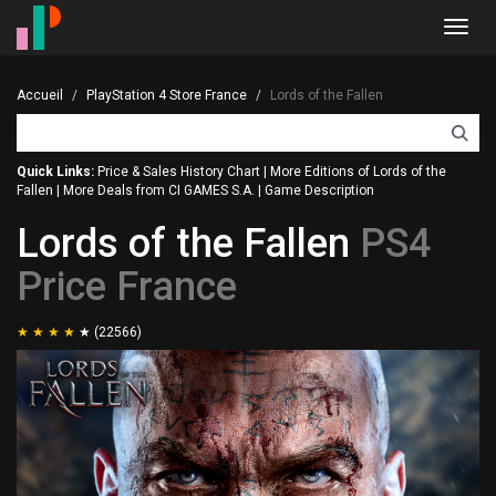
Toggl
navig
Accueil
PlayStation 4 Store France
Lords of the Fallen
Quick Links:
Price & Sales History Chart
|
More Editions of Lords of the
Fallen
|
More Deals from CI GAMES S.A.
|
Game Description
Lords of the Fallen
PS4
Price France
(22566)