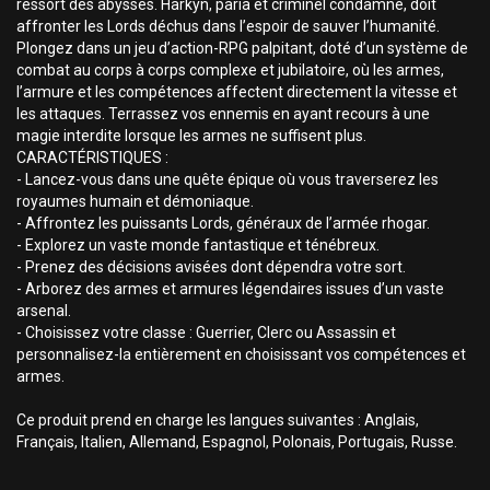
ressort des abysses. Harkyn, paria et criminel condamné, doit
affronter les Lords déchus dans l’espoir de sauver l’humanité.
Plongez dans un jeu d’action-RPG palpitant, doté d’un système de
combat au corps à corps complexe et jubilatoire, où les armes,
l’armure et les compétences affectent directement la vitesse et
les attaques. Terrassez vos ennemis en ayant recours à une
magie interdite lorsque les armes ne suffisent plus.
CARACTÉRISTIQUES :
- Lancez-vous dans une quête épique où vous traverserez les
royaumes humain et démoniaque.
- Affrontez les puissants Lords, généraux de l’armée rhogar.
- Explorez un vaste monde fantastique et ténébreux.
- Prenez des décisions avisées dont dépendra votre sort.
- Arborez des armes et armures légendaires issues d’un vaste
arsenal.
- Choisissez votre classe : Guerrier, Clerc ou Assassin et
personnalisez-la entièrement en choisissant vos compétences et
armes.
Ce produit prend en charge les langues suivantes : Anglais,
Français, Italien, Allemand, Espagnol, Polonais, Portugais, Russe.