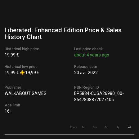
Liberated: Enhanced Edition Price & Sales
History Chart
Historical high price
Last price check
19,99 €
about 4 years ago
Historical low price
Release date
19,99 €
19,99 €
20 avr. 2022
Publisher
PSN Region ID
WALKABOUT GAMES
EP5884-CUSA26980_00-
8547808877027405
Age limit
16+
Zoom
1m
3m
6m
1y
All