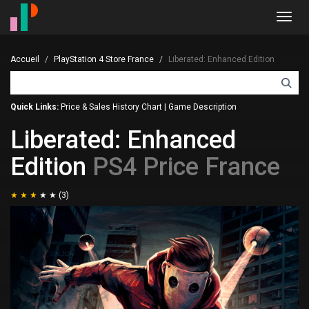
Toggl
navig
Accueil
PlayStation 4 Store France
Liberated: Enhanced Edition
Quick Links:
Price & Sales History Chart
|
Game Description
Liberated: Enhanced
Edition
PS4 Price France
(3)