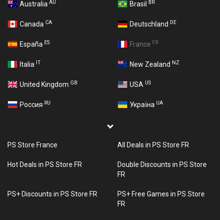
AU
BR
Australia
Brasil
CA
DE
Canada
Deutschland
ES
FR
España
France
IT
NZ
Italia
New Zealand
GB
US
United Kingdom
USA
RU
UA
Россия
Україна
PS Store France
All Deals in PS Store FR
Hot Deals in PS Store FR
Double Discounts in PS Store
FR
PS+ Discounts in PS Store FR
PS+ Free Games in PS Store
FR