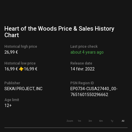
Heart of the Woods Price & Sales History
Chart
Historical high price
Last price check
26,99 €
about 4 years ago
Historical low price
Release date
16,99 €
16,99 €
14 févr. 2022
Publisher
PSN Region ID
SEKAI PROJECT, INC
EP0734-CUSA27440_00-
7651601550296662
Age limit
12+
Zoom
1m
3m
6m
1y
All