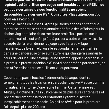
logiciel système. Bien que ce jeu soit jouable sur une PS5, il se
peut que certaines de ses fonctionnalités ne soient
disponibles que sur une PS4. Consultez PlayStation.com/bc
pour en savoir plus.
Maddie Raines en a assez. Après plusieurs années en tant que
directrice, rédactrice et gestionnaire générale des affaires pour la
chaîne vlog populaire de sa meilleure amie Tara portant sur le
paranormal, elle est enfin prête à passer à autre chose. Mais elle
accepte de faire un dernier voyage avec Tara au village
mystérieux de Eysenfeld, où elle est soudainement entraînée
dans une dangereuse crise surnaturelle qui changera à jamais le
cours de leur vie. Une étrange jeune femme appelée Morgan leur
a promis la preuve indéniable d’un vrai phénomène paranormal, et
son offre éclipse tout ce qu’ils ont vu auparavant.
Cependant, parmi tous les événements étranges dont ils
témoignent tous les trois, un en particulier captive Maddie comme
nul autre: le fantôme d’une jeune femme. Cette femme est
Abigail, la victime d’une injustice vieille de plusieurs centenaires et
liée éternellement à la forêt entourant Eysenfeld. Attirée
inexplicablement par Maddie, Abigail se révèle pour la première
fois depuis plus de 200 ans.