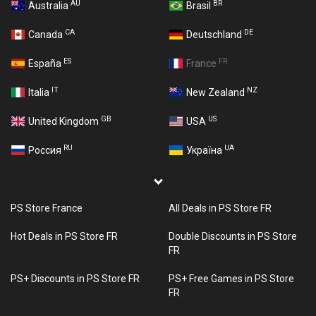
AU
BR
Australia
Brasil
CA
DE
Canada
Deutschland
ES
FR
España
France
IT
NZ
Italia
New Zealand
GB
US
United Kingdom
USA
RU
UA
Россия
Україна
PS Store France
All Deals in PS Store FR
Hot Deals in PS Store FR
Double Discounts in PS Store
FR
PS+ Discounts in PS Store FR
PS+ Free Games in PS Store
FR