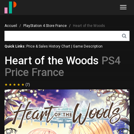
Toggl
navig
Accueil
PlayStation 4 Store France
Heart of the Woods
Quick Links:
Price & Sales History Chart
|
Game Description
Heart of the Woods
PS4
Price France
(7)