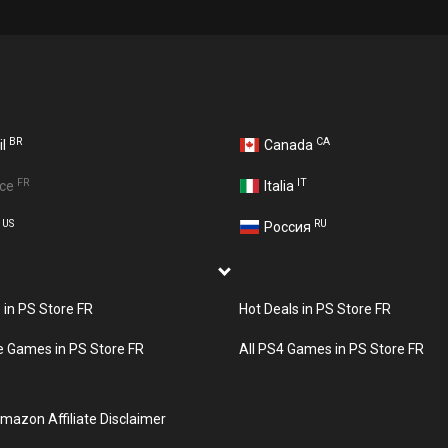
BR
CA
il
Canada
FR
IT
nce
Italia
US
RU
A
Россия
s in PS Store FR
Hot Deals in PS Store FR
e Games in PS Store FR
All PS4 Games in PS Store FR
mazon Affiliate Disclaimer