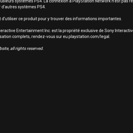
lusieurs systèmes PS4. La connexion à PlayStation Network n’est pas req
sur d’autres systèmes PS4.
 d’utiliser ce produit pour y trouver des informations importantes.
ractive Entertainment Inc. est la propriété exclusive de Sony Interact
utilisation complets, rendez-vous sur eu.playstation.com/legal.
ite, all rights reserved.