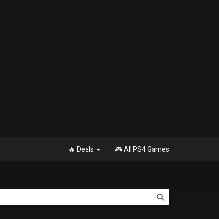
🔥 Deals
🎮 All PS4 Games