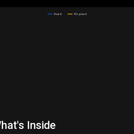
2025
2025
Price €
PS+ price €
hat's Inside