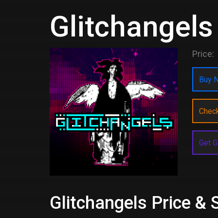
Glitchangels
Price:
Buy N
Chec
Get G
Glitchangels Price & 