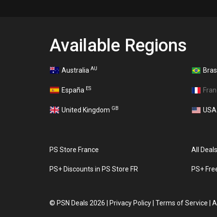
Available Regions
AU
Australia
Bras
ES
España
Fra
GB
United Kingdom
US
PS Store France
All Deal
PS+ Discounts in PS Store FR
PS+ Fre
©
PSN Deals 2026
|
Privacy Policy
|
Terms of Service
|
A