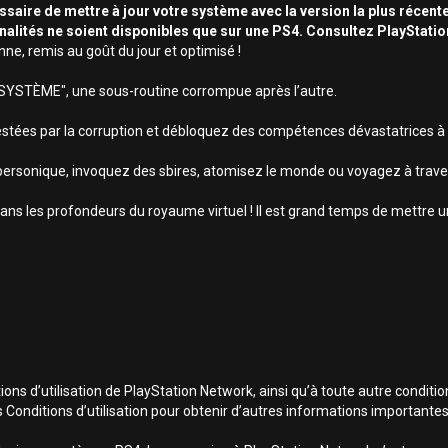
essaire de mettre à jour votre système avec la version la plus récente
nnalités ne soient disponibles que sur une PS4. Consultez PlayStati
enne, remis au goût du jour et optimisé !
 SYSTÈME", une sous-routine corrompue après l’autre.
estées par la corruption et débloquez des compétences dévastatrices 
rsonique, invoquez des sbires, atomisez le monde ou voyagez à traver
s les profondeurs du royaume virtuel ! Il est grand temps de mettre un 
ns d’utilisation de PlayStation Network, ainsi qu’à toute autre conditio
s Conditions d’utilisation pour obtenir d’autres informations importantes