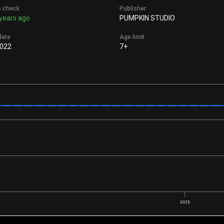
e check
Publisher
years ago
PUMPKIN STUDIO
date
Age limit
2022
7+
2025