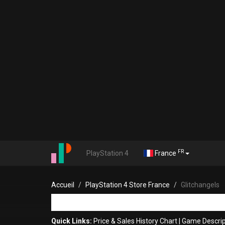
FR
PlayStation 4
France
Accueil
PlayStation 4 Store France
Glitchangels
Quick Links:
Price & Sales History Chart
|
Game Descrip