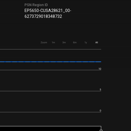
PSN Region ID
EP5650-CUSA28621_00-
6273729018348732
Zoom
1m
3m
6m
1y
All
10
5
0