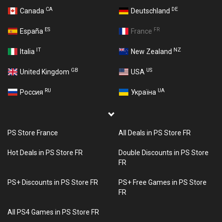
CA
DE
Canada
Deutschland
ES
FR
España
France
IT
NZ
Italia
New Zealand
GB
US
United Kingdom
USA
RU
UA
Россия
Україна
PS Store France
All Deals in PS Store FR
Hot Deals in PS Store FR
Double Discounts in PS Store
FR
PS+ Discounts in PS Store FR
PS+ Free Games in PS Store
FR
All PS4 Games in PS Store FR