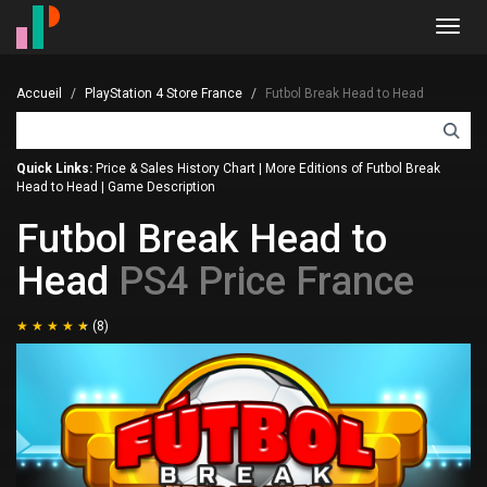
Toggl
navig
Accueil
PlayStation 4 Store France
Futbol Break Head to Head
Quick Links:
Price & Sales History Chart
|
More Editions of Futbol Break
Head to Head
|
Game Description
Futbol Break Head to
Head
PS4 Price France
(8)