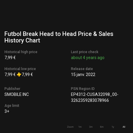
Futbol Break Head to Head Price & Sales
History Chart
Historical high price
Last price check
7,99 €
about 4 years ago
Historical low price
Release date
7,99 €
7,99 €
15 janv. 2022
Publisher
PSN Region ID
SMOBILE INC
EP4312-CUSA32098_00-
3262359283078966
Age limit
3+
Zoom
1m
3m
6m
1y
All