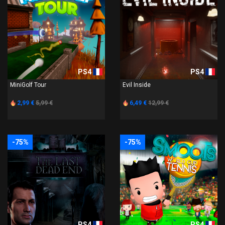
PS4
PS4
MiniGolf Tour
Evil Inside
2,99 €
5,99 €
6,49 €
12,99 €
-75%
-75%
PS4
PS4