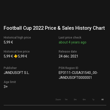
Football Cup 2022 Price & Sales History Chart
Historical high price
Last price check
5,99 €
about 4 years ago
Historical low price
Release date
5,99 €
5,99 €
24 déc. 2021
Publisher
PSN Region ID
JANDUSOFT S.L.
EP3111-CUSA31540_00-
JANDUSOFT0000001
Age limit
3+
Zoom
1m
3m
6m
1y
All