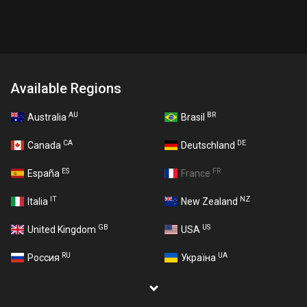
Available Regions
AU
BR
Australia
Brasil
CA
DE
Canada
Deutschland
ES
FR
España
France
IT
NZ
Italia
New Zealand
GB
US
United Kingdom
USA
RU
UA
Россия
Україна