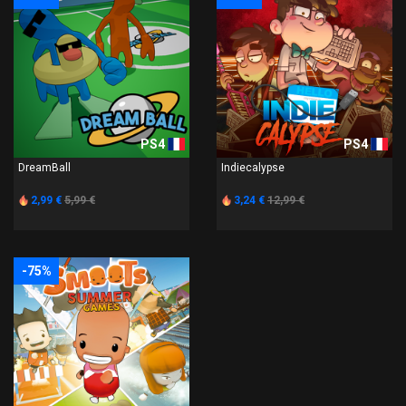
PS4
PS4
DreamBall
Indiecalypse
2,99 €
5,99 €
3,24 €
12,99 €
-75%