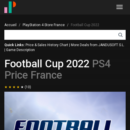
Toggl
navig
Accueil
PlayStation 4 Store France
Football Cup 2022
Quick Links:
Price & Sales History Chart
|
More Deals from JANDUSOFT S.L.
|
Game Description
Football Cup 2022
PS4
Price France
(10)