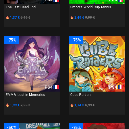
The Last Dead End
Smoots World Cup Tennis
1,37 €
5,49 €
2,49 €
9,99 €
-75%
-75%
PS4
PS4
EMMA: Lost in Memories
Cube Raiders
1,99 €
7,99 €
1,74 €
6,99 €
-50%
-75%