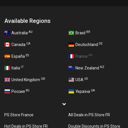
Available Regions
AU
BR
Australia
Brasil
CA
DE
Canada
Deutschland
ES
FR
España
France
IT
NZ
Italia
New Zealand
GB
US
United Kingdom
USA
RU
UA
Россия
Україна
PS Store France
All Deals in PS Store FR
Hot Deals in PS Store FR
Double Discounts in PS Store