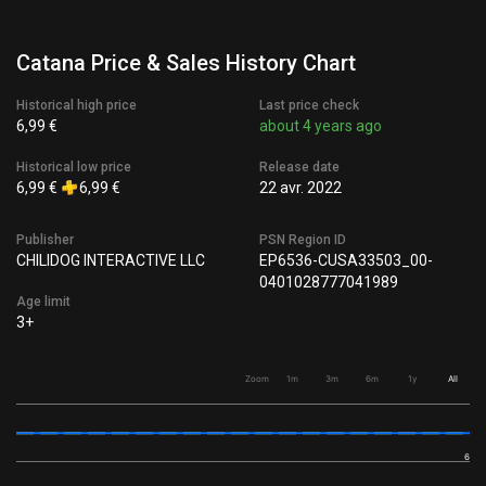
Catana Price & Sales History Chart
Historical high price
Last price check
6,99 €
about 4 years ago
Historical low price
Release date
6,99 €
6,99 €
22 avr. 2022
Publisher
PSN Region ID
CHILIDOG INTERACTIVE LLC
EP6536-CUSA33503_00-
0401028777041989
Age limit
3+
Zoom
1m
3m
6m
1y
All
6