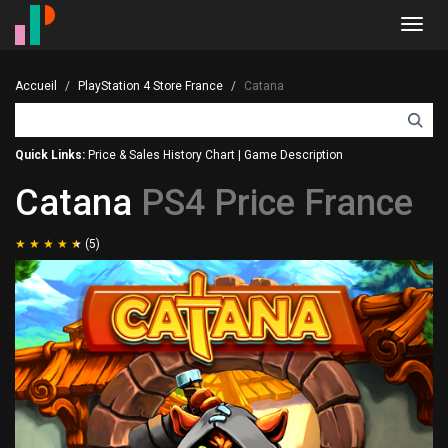
Toggl
navig
Accueil
PlayStation 4 Store France
Catana
Quick Links:
Price & Sales History Chart
|
Game Description
Catana
PS4 Price France
(5)