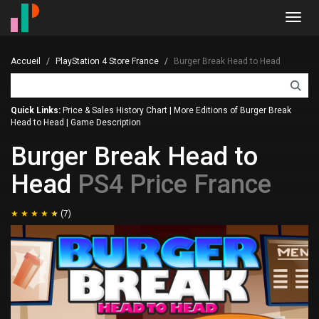
Toggl
navig
Accueil
PlayStation 4 Store France
Burger Break Head to Head
Quick Links:
Price & Sales History Chart
|
More Editions of Burger Break
Head to Head
|
Game Description
Burger Break Head to
Head
PS4 Price France
(7)