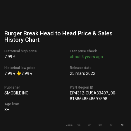
Burger Break Head to Head Price & Sales
History Chart
Historical high price
Last price check
7,99 €
about 4 years ago
Historical low price
Release date
7,99 €
7,99 €
25 mars 2022
Publisher
PSN Region ID
SMOBILE INC
EP4312-CUSA33407_00-
8158648548697898
Age limit
3+
Zoom
1m
3m
6m
1y
All