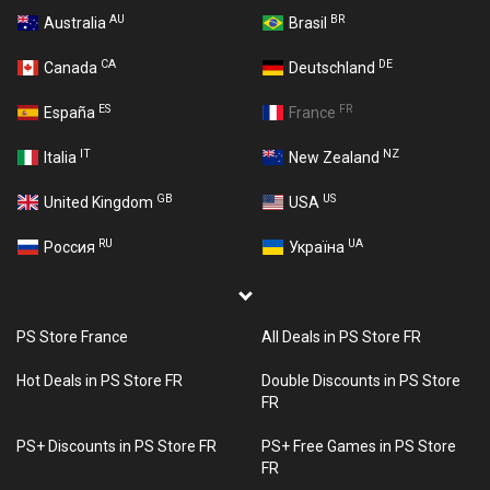
AU
BR
Australia
Brasil
CA
DE
Canada
Deutschland
ES
FR
España
France
IT
NZ
Italia
New Zealand
GB
US
United Kingdom
USA
RU
UA
Россия
Україна
PS Store France
All Deals in PS Store FR
Hot Deals in PS Store FR
Double Discounts in PS Store
FR
PS+ Discounts in PS Store FR
PS+ Free Games in PS Store
FR