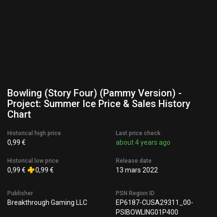
Bowling (Story Four) (Pammy Version) -
Project: Summer Ice Price & Sales History
Chart
Historical high price
Last price check
0,99 €
about 4 years ago
Historical low price
Release date
0,99 €
0,99 €
13 mars 2022
Publisher
PSN Region ID
Breakthrough Gaming LLC
EP6187-CUSA29311_00-
PSIBOWLING01P400