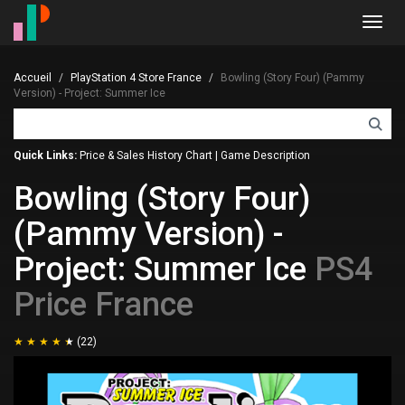
Toggl
navig
Accueil
PlayStation 4 Store France
Bowling (Story Four) (Pammy
Version) - Project: Summer Ice
Quick Links:
Price & Sales History Chart
|
Game Description
Bowling (Story Four)
(Pammy Version) -
Project: Summer Ice
PS4
Price France
(22)