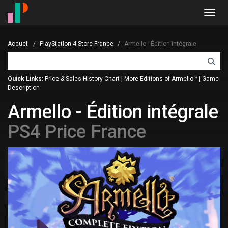
Toggl
navig
Accueil
PlayStation 4 Store France
Armello - Édition intégrale
Quick Links:
Price & Sales History Chart
|
More Editions of Armello™
|
Game
Description
Armello - Édition intégrale
PS4 Price France