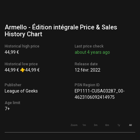
Armello - Édition intégrale Price & Sales
History Chart
Historical high price
Last price check
44,99 €
about 4 years ago
Historical low price
Release date
44,99 €
44,99 €
12 févr. 2022
Publisher
PSN Region ID
League of Geeks
EP1111-CUSA03287_00-
4623106092414975
Age limit
7+
Zoom
1m
3m
6m
1y
All