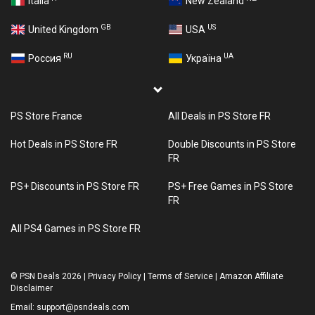
Italia
New Zealand
GB
US
United Kingdom
USA
RU
UA
Россия
Україна
PS Store France
All Deals in PS Store FR
Hot Deals in PS Store FR
Double Discounts in PS Store
FR
PS+ Discounts in PS Store FR
PS+ Free Games in PS Store
FR
All PS4 Games in PS Store FR
©
PSN Deals 2026
|
Privacy Policy
|
Terms of Service
|
Amazon Affiliate
Disclaimer
Email:
support@psndeals.com