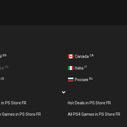
BR
CA
il
Canada
FR
IT
nce
Italia
US
RU
A
Россия
s in PS Store FR
Hot Deals in PS Store FR
e Games in PS Store FR
All PS4 Games in PS Store FR