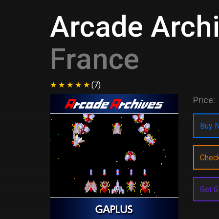
Arcade Arch
France
(7)
Price:
Buy N
Chec
Get G