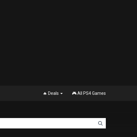
🔥 Deals
🎮 All PS4 Games