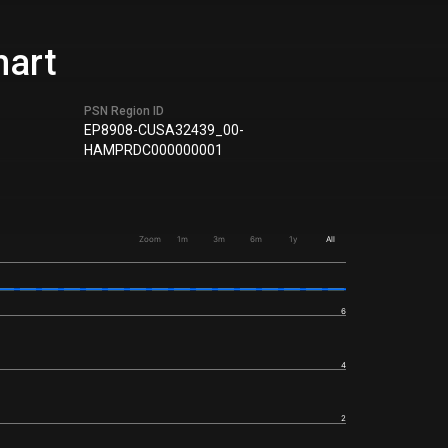
hart
PSN Region ID
EP8908-CUSA32439_00-
HAMPRDC000000001
Zoom
1m
3m
6m
1y
All
6
4
2