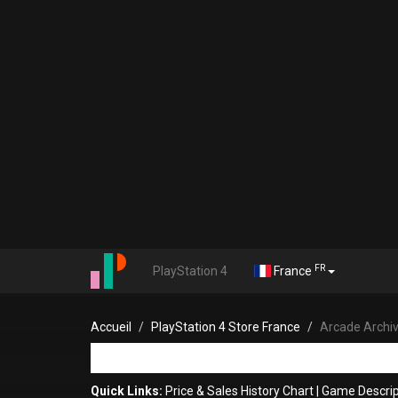
FR
PlayStation 4
France
Accueil
PlayStation 4 Store France
Arcade Archi
Quick Links:
Price & Sales History Chart
|
Game Descrip