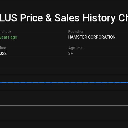
US Price & Sales History C
e check
Publisher
years ago
HAMSTER CORPORATION
date
Age limit
2022
3+