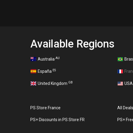
Available Regions
AU
Australia
Bras
ES
España
Fra
GB
United Kingdom
US
PS Store France
All Deal
PS+ Discounts in PS Store FR
PS+ Fre