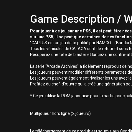
Game Description / W
Pour jouer à ce jeu sur une PS5, il est peut-être néc
sur une PS5, il se peut que certaines de ses fonctio
"GAPLUS est un jeu de tir publié par NAMCO （Bandai N
Tous les véhicules de GALAGA sont de retour et sous te
Récupérez une tête de blaster et lancez une contre-atta
La série "Arcade Archives" a fidèlement reproduit de 
Les joueurs peuvent modifier différents paramètres de 
Les joueurs peuvent également rivaliser les uns avec l
Profitez du chef-d’œuvre qui a créé une génération pour
* Ce jeu utilise la ROM japonaise pour la partie principa
Multijoueur hors ligne (2 joueurs)
Le téléchargement de ce produit est soumis aux Conditio