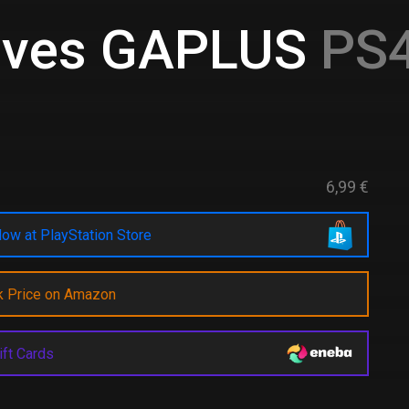
ives GAPLUS
PS4
6,99 €
ow at PlayStation Store
k Price on Amazon
ift Cards