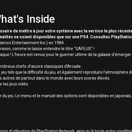
hat's Inside
essaire de mettre à jour votre système avec la version la plus récente
nnalités ne soient disponibles que sur une PS4. Consultez PlayStati
amco Entertainment Inc.) en 1984.
nsion, comme le laisse entendre le titre "GAPLUS" !
que ! L’heure est venue pour le guerrier ultime de la galaxie d’émerger 
nombreux chefs-d’œuvre classiques d’Arcade.
jeu tels que la difficulté du jeu, et également reproduire l’atmosphère
es autres de partout dans le monde avec leurs scores élevés.
 les jeux vidéo.
le du jeu. Le menu et le manuel des options sont disponibles en japonais, 
ns d’utilisation de PlayStation Network, ainsi qu’à toute autre conditio